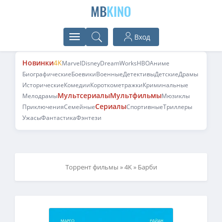
MB
KINO
Вход
Новинки
4K
Marvel
Disney
DreamWorks
HBO
Аниме
Биографические
Боевики
Военные
Детективы
Детские
Драмы
Исторические
Комедии
Короткометражки
Криминальные
Мультсериалы
Мультфильмы
Мелодрамы
Мюзиклы
Сериалы
Приключения
Семейные
Спортивные
Триллеры
Ужасы
Фантастика
Фэнтези
Торрент фильмы
»
4K
» Барби