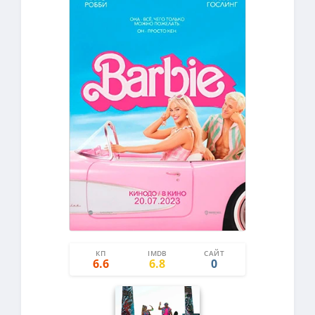
КП
IMDB
САЙТ
5
5
6.6
6.8
0