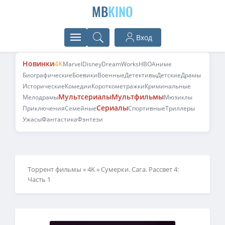
MB
KINO
Вход
Новинки
4K
Marvel
Disney
DreamWorks
HBO
Аниме
Биографические
Боевики
Военные
Детективы
Детские
Драмы
Исторические
Комедии
Короткометражки
Криминальные
Мультсериалы
Мультфильмы
Мелодрамы
Мюзиклы
Сериалы
Приключения
Семейные
Спортивные
Триллеры
Ужасы
Фантастика
Фэнтези
Торрент фильмы
»
4K
» Сумерки. Сага. Рассвет 4:
Часть 1