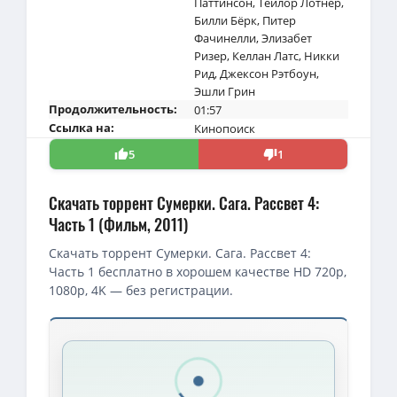
Паттинсон
,
Тейлор Лотнер
,
Билли Бёрк
,
Питер
Фачинелли
,
Элизабет
Ризер
,
Келлан Латс
,
Никки
Рид
,
Джексон Рэтбоун
,
Эшли Грин
Продолжительность:
01:57
Ссылка на:
Кинопоиск
5
1
Скачать торрент Сумерки. Сага. Рассвет 4:
Часть 1 (Фильм, 2011)
Скачать торрент Сумерки. Сага. Рассвет 4:
Часть 1 бесплатно в хорошем качестве HD 720p,
1080p, 4K — без регистрации.
Скачать торрент — Сумерки. Сага. Рассвет 4: Часть 1 / The Twil
1080p — Сумерки. Сага. Рассвет - Часть 1 / The Twilight Saga: Br
4K — Сумерки. Сага. Рассвет: Часть 1 / The Twilight Saga: Break