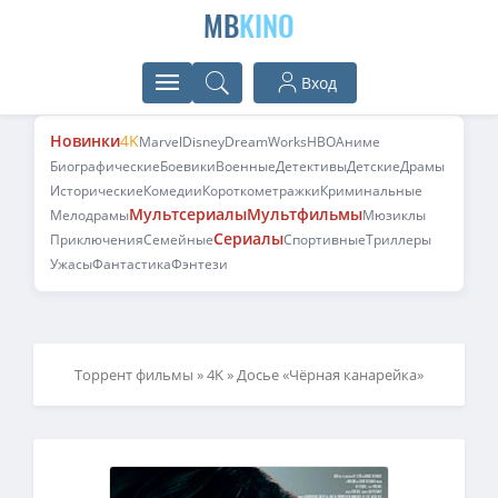
MB
KINO
Вход
Новинки
4K
Marvel
Disney
DreamWorks
HBO
Аниме
Биографические
Боевики
Военные
Детективы
Детские
Драмы
Исторические
Комедии
Короткометражки
Криминальные
Мультсериалы
Мультфильмы
Мелодрамы
Мюзиклы
Сериалы
Приключения
Семейные
Спортивные
Триллеры
Ужасы
Фантастика
Фэнтези
Торрент фильмы
»
4K
» Досье «Чёрная канарейка»