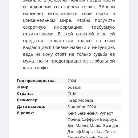
и недоверия со стороны коллег, Эйвери
начинает использовать свои связи в
криминальном мире, чтобы получить
секретную информацию, требуемую
похитителями. В этой опасной игре ей
предстоит полагаться только на свои
выдающиеся боевые навыки и интуицию,
ведь на кону стоят не только судьба ее
мужа, но и предотвращение глобальной
катастрофы.
Год производства:
2024
Жанр:
боевик
Страна:
США
Режиссер:
Пьер Морель
Дата выхода:
3 октября 2024
В ролях:
Кейт Бекинсейл
,
Руперт
Френд
,
Саффрон Берроуз
,
Бен Майлз
,
Майкл Брэндон
,
Джефф Мирза
,
Ана Силас
,
Emma Gojkovic
,
Горан