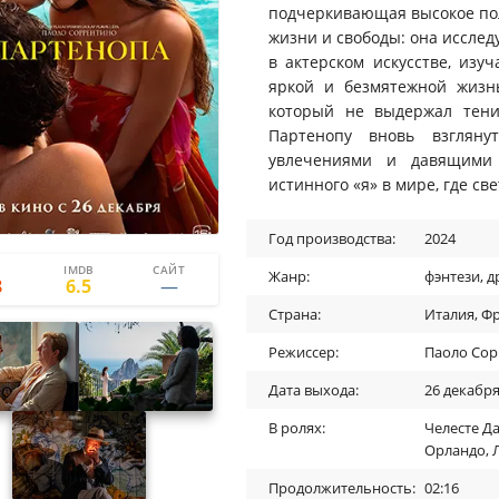
подчеркивающая высокое по
жизни и свободы: она исслед
в актерском искусстве, изу
яркой и безмятежной жизн
который не выдержал тени
Партенопу вновь взглян
увлечениями и давящими 
истинного «я» в мире, где све
Год производства:
2024
IMDB
САЙТ
2
4
Жанр:
фэнтези
,
д
8
6.5
Страна:
Италия
,
Фр
Режиссер:
Паоло Сор
Дата выхода:
26 декабря
В ролях:
Челесте Д
Орландо
,
Продолжительность:
02:16