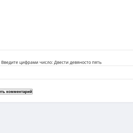
:
Введите цифрами число: Двести девяносто пять
ить комментарий