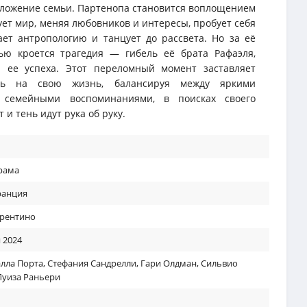
ложение семьи. Партенопа становится воплощением
ует мир, меняя любовников и интересы, пробует себя
чает антропологию и танцует до рассвета. Но за её
ью кроется трагедия — гибель её брата Рафаэля,
 ее успеха. Этот переломный момент заставляет
уть на свою жизнь, балансируя между яркими
семейными воспоминаниями, в поисках своего
т и тень идут рука об руку.
рама
анция
рентино
 2024
алла Порта
,
Стефания Сандрелли
,
Гари Олдман
,
Сильвио
Луиза Раньери