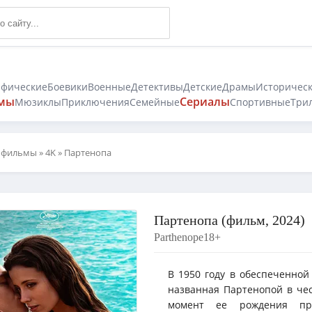
афические
Боевики
Военные
Детективы
Детские
Драмы
Историчес
мы
Сериалы
Мюзиклы
Приключения
Семейные
Спортивные
Три
 фильмы
»
4K
» Партенопа
Партенопа (фильм, 2024)
Parthenope
18+
В 1950 году в обеспеченной
названная Партенопой в чес
момент ее рождения при