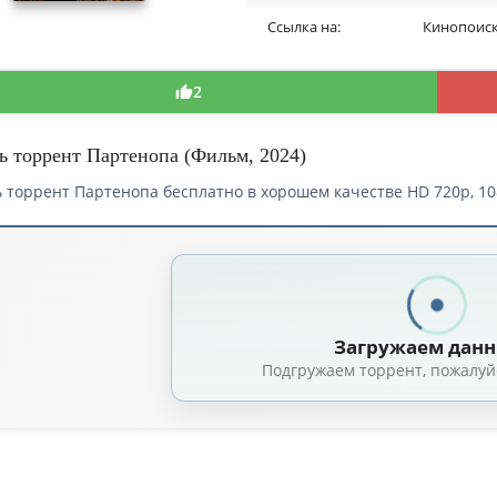
Ссылка на:
Кинопоис
2
ь торрент Партенопа (Фильм, 2024)
 торрент Партенопа бесплатно в хорошем качестве HD 720p, 10
 торрент — Партенопа / Parthenope (2024)
Партенопа / Parthenope (Паоло Соррентино / Paolo Sorrentino) [2024, Ита
а / Parthenope (Паоло Соррентино / Paolo Sorrentino) [2024, Италия, Фра
Загружаем дан
а / Parthenope (Паоло Соррентино / Paolo Sorrentino) [2024, Италия, Фра
Подгружаем торрент, пожалуй
а / Parthenope (Паоло Соррентино / Paolo Sorrentino) [2024, Италия, Ф
тенопа / Parthenope (Паоло Соррентино / Paolo Sorrentino) [2024, Италия,
тенопа / Parthenope (Паоло Соррентино / Paolo Sorrentino) [2024, Итали
а / Parthenope (2024) WEB-DLRip [H.264] [MVO]
(2.18 GB, сидов: 17)