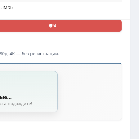
к
,
IMDb
4
80p, 4K — без регистрации.
лия, Франция, фэнтези, драма, WEB-DL 1080p] MVO (TVShows) + Original (i
нция, фэнтези, драма, WEB-DLRip-AVC] MVO (TVShows) + Sub Ita, Eng + Ori
ные…
нция, Фэнтези, драма, WEB-DLRip-AVC] [Полная версия] Dub (Пифагор) + S
ста подождите!
ранция, фэнтези, драма, WEB-DLRip] MVO (TVShows)
(1.46 GB, сидов: 26)
 Франция, драма, фэнтези, WEB-DL 2160p, HDR10, HDR10+, Dolby Vision] Du
я, Франция, драма, фэнтези, UHD BDRemux 2160p, HDR10] Dub (Пифагор) + M