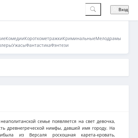
Вход
кие
Комедии
Короткометражки
Криминальные
Мелодрамы
ллеры
Ужасы
Фантастика
Фэнтези
 неаполитанской семье появляется на свет девочка,
ть древнегреческой нимфы, давшей имя городу. На
была из Версаля роскошная карета-кровать,