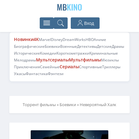
MB
KINO
Вход
Новинки
4K
Marvel
Disney
DreamWorks
HBO
Аниме
Биографические
Боевики
Военные
Детективы
Детские
Драмы
Исторические
Комедии
Короткометражки
Криминальные
Мультсериалы
Мультфильмы
Мелодрамы
Мюзиклы
Сериалы
Приключения
Семейные
Спортивные
Триллеры
Ужасы
Фантастика
Фэнтези
Торрент фильмы
»
Боевики
» Невероятный Халк