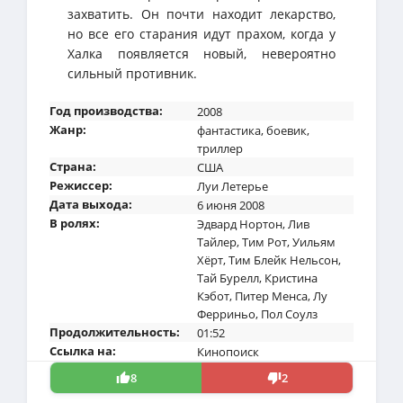
захватить. Он почти находит лекарство,
но все его старания идут прахом, когда у
Халка появляется новый, невероятно
сильный противник.
Год производства:
2008
Жанр:
фантастика
,
боевик
,
триллер
Страна:
США
Режиссер:
Луи Летерье
Дата выхода:
6 июня 2008
В ролях:
Эдвард Нортон
,
Лив
Тайлер
,
Тим Рот
,
Уильям
Хёрт
,
Тим Блейк Нельсон
,
Тай Бурелл
,
Кристина
Кэбот
,
Питер Менса
,
Лу
Ферриньо
,
Пол Соулз
Продолжительность:
01:52
Ссылка на:
Кинопоиск
8
2