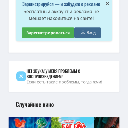
720p — [iPad] Невероятный Халк / The Incredible Hulk (Луи Летерь
×
Зарегистрируйся — и забудьте о рекламе
1080p — Невероятный Халк / The Incredible Hulk (2008) BDRip-H
Бесплатный аккаунт и реклама не
мешает находиться на сайте!
BDRip — Невероятный Халк / The Incredible Hulk (Луи Летерье / Lo
Невероятный Халк / The Incredible Hulk (Луи Летерье / Louis Lete
Вход
Зарегистрироваться
[CD] The Incredible Hulk / Невероятный Халк [P] [RUS + ENG / ENG]
BDRip — Невероятный Халк (расширенная версия) / The Incredibl
1080p — Невероятный Халк / The Incredible Hulk (Луи Летерье / Lo
НЕТ ЗВУКА! У МЕНЯ ПРОБЛЕМЫ С
ВОСПРОИЗВЕДЕНИЕМ!
Если есть такие проблемы, тогда жми!
Случайное кино