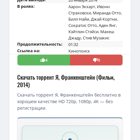
В ролях:
Аарон Экхарт
,
Ивонн
Страховски
,
Миранда Отто
,
Билл Найи
,
Джай Кортни
,
Сократис Отто
,
Аден Янг
,
Кэйтлин Стэйси
,
Махеш
Джаду
,
Стив Музакис
Продолжительность:
01:32
Ссылка на:
Кинопоиск
4
0
Скачать торрент Я, Франкенштейн (Фильм,
2014)
Скачать торрент Я, Франкенштейн бесплатно в
хорошем качестве HD 720p, 1080p, 4K — без
регистрации.
Скачать торрент — Я, Франкенштейн / I, Frankenstein (2014)
1080p — Я, Франкенштейн / I, Frankenstein (Стюарт Битти / Stuart