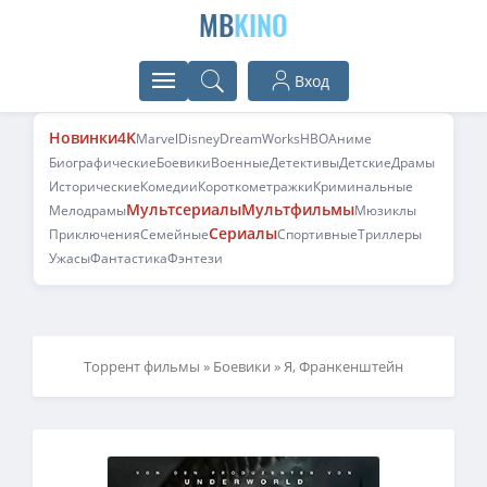
MB
KINO
Вход
Новинки
4K
Marvel
Disney
DreamWorks
HBO
Аниме
Биографические
Боевики
Военные
Детективы
Детские
Драмы
Исторические
Комедии
Короткометражки
Криминальные
Мультсериалы
Мультфильмы
Мелодрамы
Мюзиклы
Сериалы
Приключения
Семейные
Спортивные
Триллеры
Ужасы
Фантастика
Фэнтези
Торрент фильмы
»
Боевики
» Я, Франкенштейн