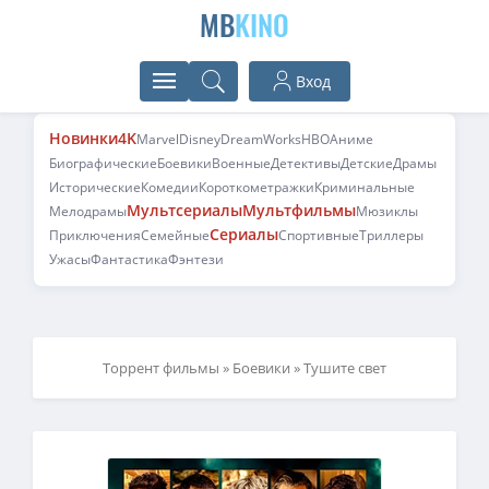
MB
KINO
Вход
Новинки
4K
Marvel
Disney
DreamWorks
HBO
Аниме
Биографические
Боевики
Военные
Детективы
Детские
Драмы
Исторические
Комедии
Короткометражки
Криминальные
Мультсериалы
Мультфильмы
Мелодрамы
Мюзиклы
Сериалы
Приключения
Семейные
Спортивные
Триллеры
Ужасы
Фантастика
Фэнтези
Торрент фильмы
»
Боевики
» Тушите свет