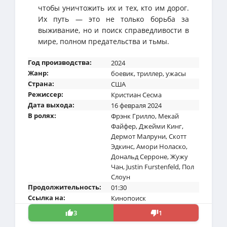
чтобы уничтожить их и тех, кто им дорог.
Их путь — это не только борьба за
выживание, но и поиск справедливости в
мире, полном предательства и тьмы.
Год производства:
2024
Жанр:
боевик
,
триллер
,
ужасы
Страна:
США
Режиссер:
Кристиан Сесма
Дата выхода:
16 февраля 2024
В ролях:
Фрэнк Грилло
,
Мекай
Файфер
,
Джейми Кинг
,
Дермот Малруни
,
Скотт
Эдкинс
,
Амори Ноласко
,
Дональд Серроне
,
Жужу
Чан
,
Justin Furstenfeld
,
Пол
Слоун
Продолжительность:
01:30
Ссылка на:
Кинопоиск
3
1