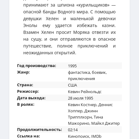
принимают за шпиона «курильщиков» —
опасной банды Водного мира. С помощью
девушки Хелен и маленькой девочки
Энолы ему удается избежать казни.
Взамен Хелен просит Моряка отвезти их
на сушу, и они отправляются в опасное
путешествие, полное приключений и
неожиданных открытий.
Год производства:
1995
Жанр:
фантастика
,
боевик
,
приключения
Страна:
США
Режиссер:
Кевин Рейнольдс
Дата выхода:
28 июля 1995
В ролях:
Кевин Костнер
,
Деннис
Хоппер
,
Джинн
Трипплхорн
,
Тина
Мажорино
,
Майкл Джитер
Продолжительность:
02:14
Ссылка на:
Кинопоиск
,
IMDb