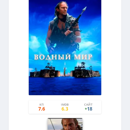
КП
IMDB
САЙТ
20
2
7.6
6.3
18
+