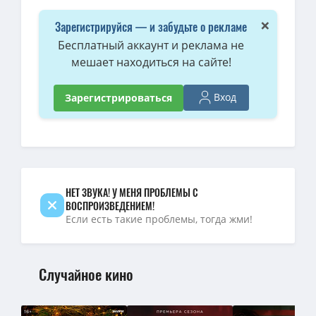
4K — Водный мир / Waterworld (1995) BDRip [AV1/2160p] [4K, SDR,
×
Зарегистрируйся — и забудьте о рекламе
1080p — Водный мир / Waterworld (1995) BDRip [H.265/1080p] [10-
Бесплатный аккаунт и реклама не
мешает находиться на сайте!
Водный мир / Waterworld (Кевин Рейнолдс / Kevin Reynolds) [
BDRip — Водный мир / Waterworld (1995) BDRip [H.264] [Ulysses 
Вход
Зарегистрироваться
4K — Водный мир / Waterworld (Кевин Рейнольдс / Kevin Reynolds
Водный Мир / Waterworld (Кевин Рейнолдс / Kevin Reynolds) [
4K — Водный мир / Waterworld (1995) UHD BDRemux [H.265/2160p] 
НЕТ ЗВУКА! У МЕНЯ ПРОБЛЕМЫ С
ВОСПРОИЗВЕДЕНИЕМ!
Если есть такие проблемы, тогда жми!
Случайное кино