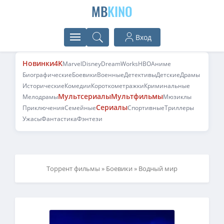
MB
KINO
Вход
Новинки
4K
Marvel
Disney
DreamWorks
HBO
Аниме
Биографические
Боевики
Военные
Детективы
Детские
Драмы
Исторические
Комедии
Короткометражки
Криминальные
Мультсериалы
Мультфильмы
Мелодрамы
Мюзиклы
Сериалы
Приключения
Семейные
Спортивные
Триллеры
Ужасы
Фантастика
Фэнтези
Торрент фильмы
»
Боевики
» Водный мир