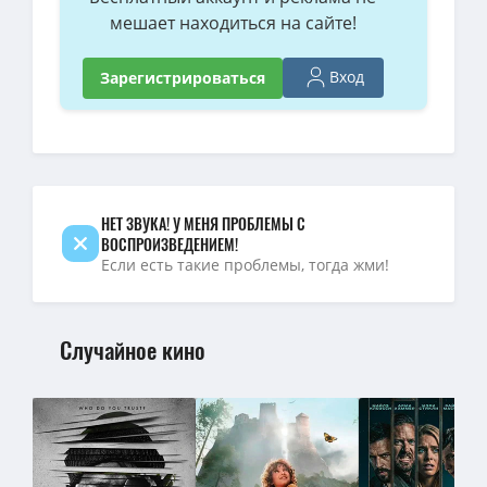
мешает находиться на сайте!
4K — Бессмертная гвардия / The Old Guard (Джина Принс-Байтвуд /
Бессмертная гвардия / The Old Guard (Джина Принс-Байтвуд / Gi
Вход
Зарегистрироваться
480p — Бессмертная гвардия / The Old Guard (Джина Принс-Байтву
1080p — Бессмертная гвардия / The Old Guard (2020) WEB-DL [H
4K — Бессмертная гвардия / The Old Guard (Джина Принс-Байтвуд 
НЕТ ЗВУКА! У МЕНЯ ПРОБЛЕМЫ С
ВОСПРОИЗВЕДЕНИЕМ!
Если есть такие проблемы, тогда жми!
Случайное кино