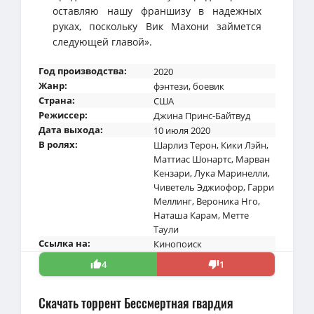
оставляю нашу франшизу в надежных
руках, поскольку Вик Махони займется
следующей главой».
Год производства:
2020
Жанр:
фэнтези
,
боевик
Страна:
США
Режиссер:
Джина Принс-Байтвуд
Дата выхода:
10 июля 2020
В ролях:
Шарлиз Терон
,
Кики Лэйн
,
Маттиас Шонартс
,
Марван
Кензари
,
Лука Маринелли
,
Чиветель Эджиофор
,
Гарри
Меллинг
,
Вероника Нго
,
Наташа Карам
,
Метте
Таули
Ссылка на:
Кинопоиск
4
1
Скачать торрент Бессмертная гвардия