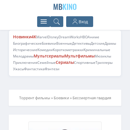
MB
KINO
Вход
Новинки
4K
Marvel
Disney
DreamWorks
HBO
Аниме
Биографические
Боевики
Военные
Детективы
Детские
Драмы
Исторические
Комедии
Короткометражки
Криминальные
Мультсериалы
Мультфильмы
Мелодрамы
Мюзиклы
Сериалы
Приключения
Семейные
Спортивные
Триллеры
Ужасы
Фантастика
Фэнтези
Торрент фильмы
»
Боевики
» Бессмертная гвардия