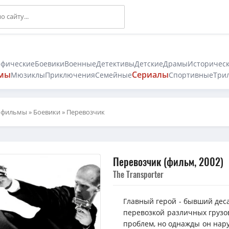
афические
Боевики
Военные
Детективы
Детские
Драмы
Историчес
мы
Сериалы
Мюзиклы
Приключения
Семейные
Спортивные
Три
 фильмы
»
Боевики
» Перевозчик
Перевозчик (фильм, 2002)
The Transporter
Главный герой - бывший дес
перевозкой различных грузов
проблем, но однажды он нару