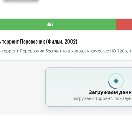
3
ь торрент Перевозчик (Фильм, 2002)
 торрент Перевозчик бесплатно в хорошем качестве HD 720p, 1
торрент — Перевозчик / The Transporter (2002)
Перевозчик / The Transporter (Луи Летерье / Louis Leterrier, Кори Юэн /
Перевозчик / The Transporter (Луи Летерье / Louis Leterrier, Кори Юэн / 
Загружаем дан
Перевозчик / The Transporter (2002) BDRip [H.265/1080p-LQ] [10-bit] [UnCu
Подгружаем торрент, пожалуй
ик / The Transporter (Луи Летерье / Louis Leterrier, Кори Юэн / Corey Y
Перевозчик / The Transporter (2002) BDRip-HEVC 1080p от RIPS CLUB | D, P,
евозчик / The Transporter (2002) BDRip [AV1/2160p] [4K, SDR, 10-bit] [Han
Перевозчик / The Transporter (2002) BDRip [H.265/1080p] [10-bit] [Uncut]
(