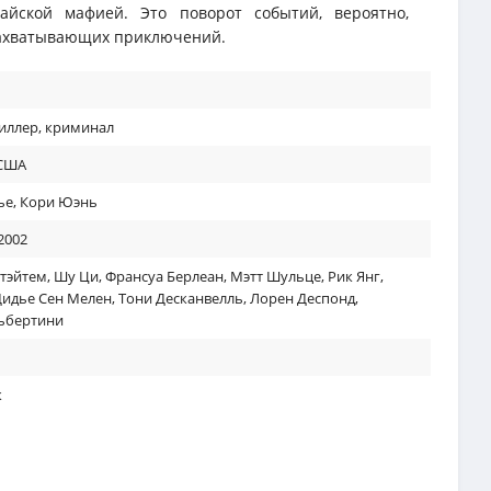
айской мафией. Это поворот событий, вероятно,
захватывающих приключений.
иллер
,
криминал
США
ье
,
Кори Юэнь
2002
тэйтем
,
Шу Ци
,
Франсуа Берлеан
,
Мэтт Шульце
,
Рик Янг
,
Дидье Сен Мелен
,
Тони Десканвелль
,
Лорен Деспонд
,
ьбертини
к