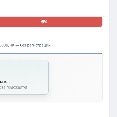
0
080p, 4K — без регистрации.
 Corey Yuen) [2002, Франция, США, боевик, BDRip 1080p]
(8.19 GB, сидов: 6
Corey Yuen) [2002, Франция, США, Боевик, триллер, криминал, BDRip-AVC] 
ные…
t Version]
(4.71 GB, сидов: 10)
ста подождите!
uen) [2002, боевик, триллер, криминал, DTS-HD MA] Dub
(2.79 GB, сидов: 5)
 A | JPN Transfer | Uncut
(7.40 GB, сидов: 5)
dmade Upscale AI] [Uncut]
(16.5 GB, сидов: 5)
6.21 GB, сидов: 5)