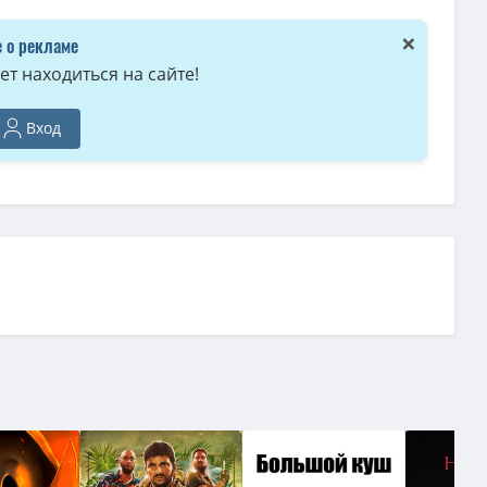
on]
(3.47 GB, сидов: 5)
×
 о рекламе
Cut
(1.46 GB, сидов: 4)
т находиться на сайте!
on
(4.71 GB, сидов: 4)
ов: 2)
Вход
8 MB, сидов: 1)
03 GB, сидов: 1)
 сидов: 1)
идов: 1)