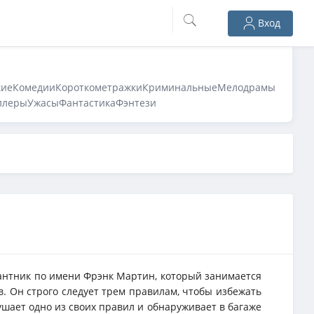
Вход
кие
Комедии
Короткометражки
Криминальные
Мелодрамы
ллеры
Ужасы
Фантастика
Фэнтези
антник по имени Фрэнк Мартин, который занимается
. Он строго следует трем правилам, чтобы избежать
шает одно из своих правил и обнаруживает в багаже