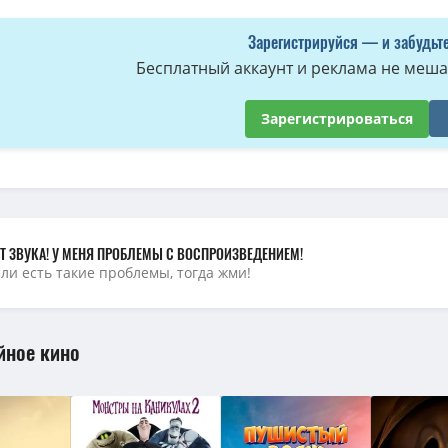
Перевозчик / The Transporter (2002) BDRip [H.264/1080p-LQ] [UnCut Versi
Зарегистрируйся — и забудьте
Перевозчик / The Transporter (2002) BDRip-AVC от Leon-masl | P2, A | Un
Бесплатный аккаунт и реклама не мешае
Перевозчик / The Transporter (2002) BDRip-HEVC 1080p | D | UnCut Versi
Перевозчик / The Transporter (2002) BDRemux [H.264/1080p]
(39.2 GB, сид
Зарегистрироваться
Перевозчик / The Transporter (2002) BDRip-AVC | D | UnCut Version
(744.9
Перевозчик / Transporter (2002) BDRip 1080p | D, P, A | UnCut Version
(8.
Перевозчик / The Transporter (2002) BDRip от HQ-ViDEO | UnCut
(1.45 GB,
Перевозчик / The Transporter (2002) BDRip [AV1/1080p] [10-bit]
(13.3 GB, с
Т ЗВУКА! У МЕНЯ ПРОБЛЕМЫ С ВОСПРОИЗВЕДЕНИЕМ!
сли есть такие проблемы, тогда жми!
йное кино