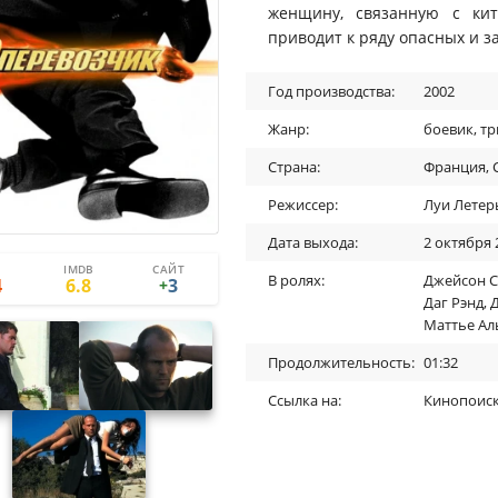
женщину, связанную с кит
приводит к ряду опасных и 
Год производства:
2002
Жанр:
боевик
,
тр
Страна:
Франция
,
Режиссер:
Луи Летер
Дата выхода:
2 октября 
IMDB
САЙТ
3
0
В ролях:
Джейсон С
4
6.8
3
+
Даг Рэнд
,
Маттье Ал
Продолжительность:
01:32
Ссылка на:
Кинопоис