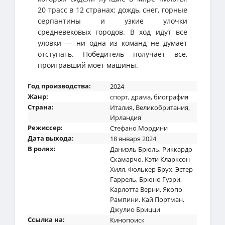
20 трасс в 12 странах: дождь, снег, горные
серпантины и узкие улочки
средневековых городов. В ход идут все
уловки — ни одна из команд не думает
отступать. Победитель получает всё,
проигравший моет машины.
Год производства:
2024
Жанр:
спорт
,
драма
,
биография
Страна:
Италия
,
Великобритания
,
Ирландия
Режиссер:
Стефано Мордини
Дата выхода:
18 января 2024
В ролях:
Даниэль Брюль
,
Риккардо
Скамарчо
,
Кэти Кларксон-
Хилл
,
Фолькер Брух
,
Эстер
Гаррель
,
Брюно Гуэри
,
Карлотта Верни
,
Якопо
Рампини
,
Кай Портман
,
Джулио Брицци
Ссылка на:
Кинопоиск