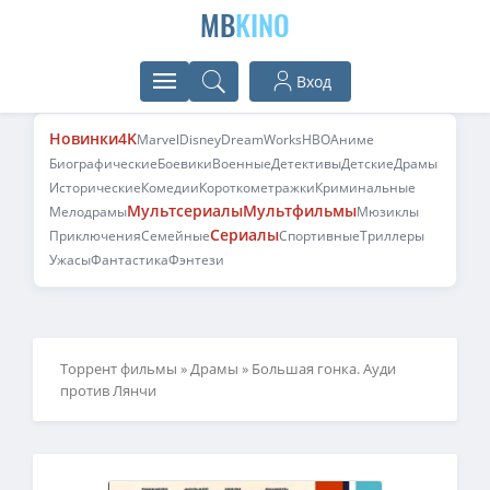
MB
KINO
Вход
Новинки
4K
Marvel
Disney
DreamWorks
HBO
Аниме
Биографические
Боевики
Военные
Детективы
Детские
Драмы
Исторические
Комедии
Короткометражки
Криминальные
Мультсериалы
Мультфильмы
Мелодрамы
Мюзиклы
Сериалы
Приключения
Семейные
Спортивные
Триллеры
Ужасы
Фантастика
Фэнтези
Торрент фильмы
»
Драмы
» Большая гонка. Ауди
против Лянчи