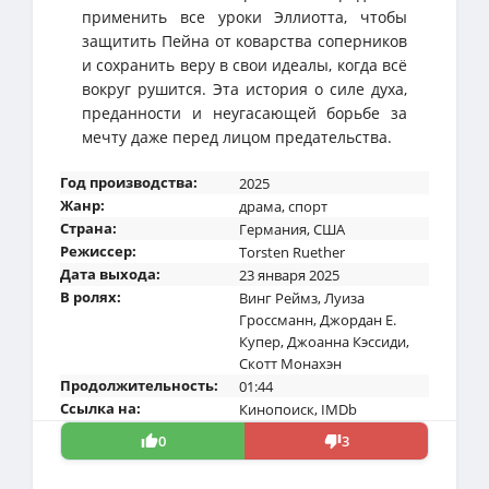
применить все уроки Эллиотта, чтобы
защитить Пейна от коварства соперников
и сохранить веру в свои идеалы, когда всё
вокруг рушится. Эта история о силе духа,
преданности и неугасающей борьбе за
мечту даже перед лицом предательства.
Год производства:
2025
Жанр:
драма
,
спорт
Страна:
Германия
,
США
Режиссер:
Torsten Ruether
Дата выхода:
23 января 2025
В ролях:
Винг Реймз
,
Луиза
Гроссманн
,
Джордан Е.
Купер
,
Джоанна Кэссиди
,
Скотт Монахэн
Продолжительность:
01:44
Ссылка на:
Кинопоиск
,
IMDb
0
3