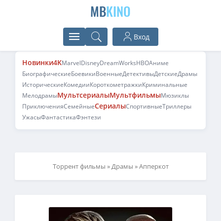
MB
KINO
Вход
Новинки
4K
Marvel
Disney
DreamWorks
HBO
Аниме
Биографические
Боевики
Военные
Детективы
Детские
Драмы
Исторические
Комедии
Короткометражки
Криминальные
Мультсериалы
Мультфильмы
Мелодрамы
Мюзиклы
Сериалы
Приключения
Семейные
Спортивные
Триллеры
Ужасы
Фантастика
Фэнтези
Торрент фильмы
»
Драмы
» Апперкот