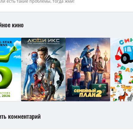
сли есть такие проблемы, тогда жми!
рть Робин Гуда / The Death of Robin Hood (2026) UHD WEB-DL 2160p | 4K |
обин Гуда / The Death of Robin Hood (2026) TS [H.264] [AD]
(1.6 GB, сидов:
йное кино
ить комментарий