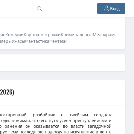
Вход
кие
Комедии
Короткометражки
Криминальные
Мелодрамы
ллеры
Ужасы
Фантастика
Фэнтези
 2026)
постаревший разбойник с тяжёлым сердцем
оды, понимая, что его путь усеян преступлениями и
го ранения он оказывается во власти загадочной
арует ему последнюю надежду на искупление в ленте