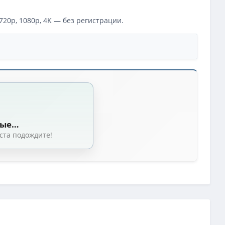
20p, 1080p, 4K — без регистрации.
p] [MVO]
(8.63 GB, сидов: 176)
p]
(11.4 GB, сидов: 121)
ные…
селезень | D, Р | WinMedia, TVShows
(2.37 GB, сидов: 102)
ста подождите!
(4.25 GB, сидов: 87)
p] [MVO]
(2.77 GB, сидов: 87)
, SDR, 8-bit]
(18.2 GB, сидов: 49)
 [MVO]
(1.86 GB, сидов: 42)
, А
(11.36 GB, сидов: 31)
Team | D, P
(4.25 GB, сидов: 27)