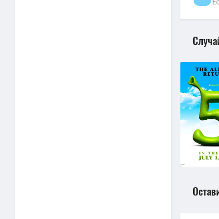
Е
4K — Сме
Смерть Р
Случа
Остав