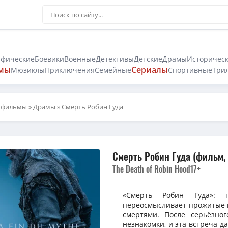
афические
Боевики
Военные
Детективы
Детские
Драмы
Историчес
мы
Сериалы
Мюзиклы
Приключения
Семейные
Спортивные
Три
 фильмы
»
Драмы
» Смерть Робин Гуда
Смерть Робин Гуда (фильм,
The Death of Robin Hood
17+
«Смерть Робин Гуда»: 
переосмысливает прожитые г
смертями. После серьёзно
незнакомки, и эта встреча д