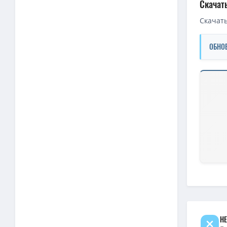
Скачат
Скачать
ОБНО
Скачать 
1080p — 
1080p — 
Смерть Р
720p — С
1080p — 
4K — Сме
720p — С
1080p — 
НЕ
720p — С