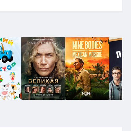
 SDR | D, Р, L, A
(18.90 GB, сидов: 16)
 1)