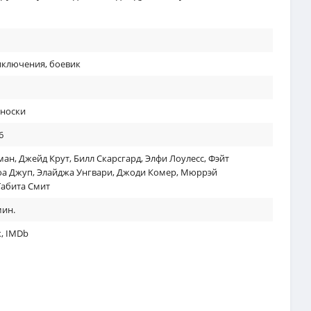
иключения
,
боевик
носки
6
ман
,
Джейд Крут
,
Билл Скарсгард
,
Элфи Лоулесс
,
Фэйт
оа Джуп
,
Элайджа Унгвари
,
Джоди Комер
,
Мюррэй
Табита Смит
мин.
к
,
IMDb