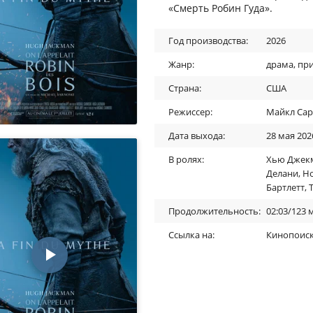
«Смерть Робин Гуда».
Год производства:
2026
Жанр:
драма
,
пр
Страна:
США
Режиссер:
Майкл Сар
Дата выхода:
28 мая 202
В ролях:
Хью Джек
Делани
,
Н
Бартлетт
,
Продолжительность:
02:03/123 
Ссылка на:
Кинопоис