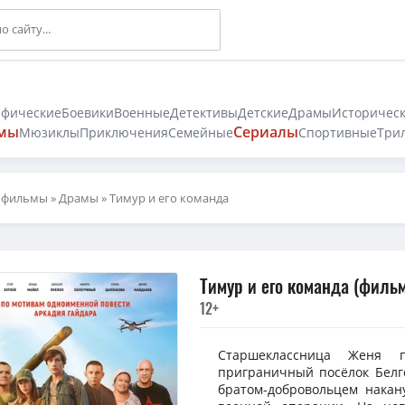
афические
Боевики
Военные
Детективы
Детские
Драмы
Историчес
мы
Сериалы
Мюзиклы
Приключения
Семейные
Спортивные
Три
 фильмы
»
Драмы
» Тимур и его команда
Тимур и его команда (фильм
12+
Старшеклассница Женя п
приграничный посёлок Белго
братом-добровольцем накан