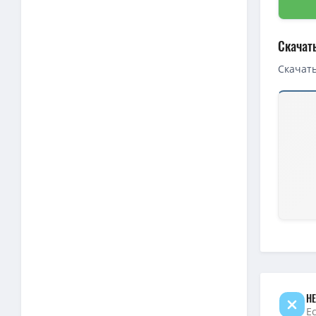
Скачат
Скачать
Скачать 
1080p — 
Тимур и 
Тимур и 
Тимур и 
1080p — 
Тимур и 
Тимур и 
НЕ
Е