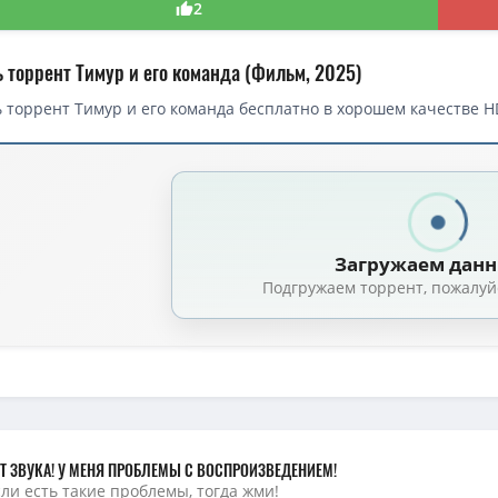
2
ь торрент Тимур и его команда (Фильм, 2025)
 торрент Тимур и его команда бесплатно в хорошем качестве HD
торрент — Тимур и его команда (2025)
Тимур и его команда (2025) WEB-DL 1080p от ELEKTRI4KA
(3.43 GB, сидов:
его команда (2025) WEB-DLRip от ELEKTRI4KA
(1.46 GB, сидов: 192)
Загружаем дан
его команда (Андрей Семенов) [2025, Приключения, семейный, экраниз
Подгружаем торрент, пожалуй
его команда (2025) WEB-DLRip-AVC от DoMiNo & селезень
(1.50 GB, сидов
Тимур и его команда (2025) WEBRip [H.264/1080p]
(3.43 GB, сидов: 29)
его команда (Андрей Семенов) [2025, приключения, семейный, экраниз
его команда (2025) WEBRip [H.264]
(1.5 GB, сидов: 13)
Т ЗВУКА! У МЕНЯ ПРОБЛЕМЫ С ВОСПРОИЗВЕДЕНИЕМ!
сли есть такие проблемы, тогда жми!