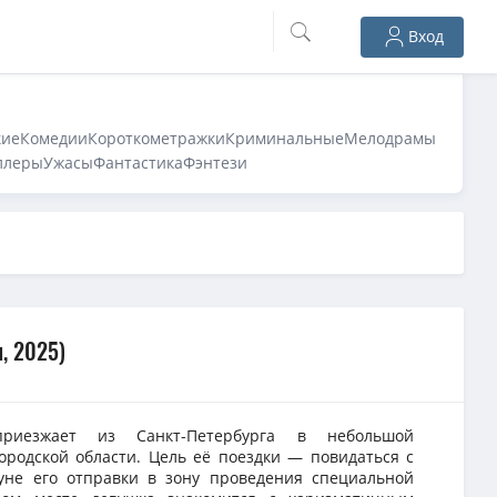
Вход
кие
Комедии
Короткометражки
Криминальные
Мелодрамы
ллеры
Ужасы
Фантастика
Фэнтези
, 2025)
риезжает из Санкт-Петербурга в небольшой
родской области. Цель её поездки — повидаться с
уне его отправки в зону проведения специальной