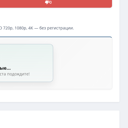
0
 720p, 1080p, 4K — без регистрации.
 232)
ные…
ация, WEB-DLRip-AVC]
(1.45 GB, сидов: 89)
ста подождите!
: 82)
ация, WEB-DLRip]
(1.45 GB, сидов: 20)