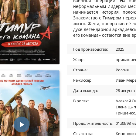
военной операции. На но
неформальным лидером мест
начинается история, поло
Знакомство с Тимуром перер
жизнь Жени, превратив её 
духе легендарной аркадиевс
его команда» остаются вне в
Год производства:
2025
Жанр:
приключе
Страна:
Россия
Режиссер:
Иван Мер
Дата выхода:
28 августа
В ролях:
Алексей О
Елена Цып
Грищенко
Продолжительность:
01:33/93 м
Ссылка на:
Кинопоис