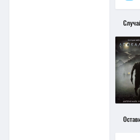
Случа
Остав