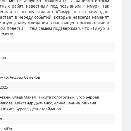
вом месте девушка знакомится с харизматичным
ных ребят, известным под позывным «Тимур». Так
женная в основу фильма «Тимур и его команда».
астает в череду событий, которые навсегда изменят
личную драму ожидания в настоящее приключение в
кой повести — тем самым подтверждая, что «Тимур и
ремени.
ния
ежко
,
Андрей Семенов
 2025
нежен
,
Влада Майвл
,
Никита Кологривый
,
Егор Бероев
,
лакова
,
Александр Дьяченко
,
Алина Ланина
,
Михаил
,
Никита Буреев
,
Денис Майданов
ин.
к
,
IMDb