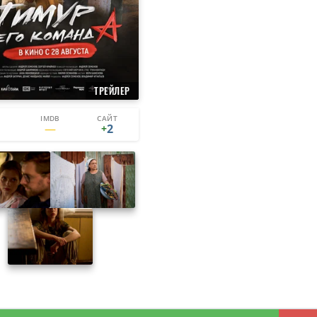
ТРЕЙЛЕР
IMDB
САЙТ
2
0
1
2
+