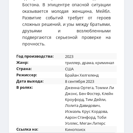
Бостона. В эпицентре опасной ситуации
оказывается молодая женщина, Мейбл.
Развитие событий требует от героев
сложных решений, и узы между братьями,
друзьями и возлюбленными
подвергаются серьезной проверке на
прочность.
Год производства:
2023
Жанр:
триллер
,
драма
,
криминал
Страна:
США
Режиссер:
Брайан Хелгеленд
Дата выхода:
8 сентября 2023
В ролях:
Дженна Ортега
,
Томми Ли
Джонс
,
Бен Фостер
,
Клейн
Кроуфорд
,
Тим Дейли
,
Лолита Давидович
,
Исмаэль Крус Кордова
,
Аарон Стэнфорд
,
Тоби
Уоллес
,
Меган Литерс
Ссылка на:
Кинопоиск