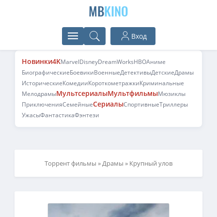
MB
KINO
Вход
Новинки
4K
Marvel
Disney
DreamWorks
HBO
Аниме
Биографические
Боевики
Военные
Детективы
Детские
Драмы
Исторические
Комедии
Короткометражки
Криминальные
Мультсериалы
Мультфильмы
Мелодрамы
Мюзиклы
Сериалы
Приключения
Семейные
Спортивные
Триллеры
Ужасы
Фантастика
Фэнтези
Торрент фильмы
»
Драмы
» Крупный улов