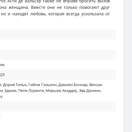
Роз Асти де Вальсэр также не вправе бросить вызов
 она женщина. Вместе они не только помогают друг
 но и находят любовь, которая всегда ускользала от
рес
023
м
,
Дория Тилье
,
Гийом Гальенн
,
Дамиен Боннар
,
Венсан
м Эджем
,
Пепе Лоренте
,
Мирьем Акеддиу
,
Эва Данино
,
ез
к