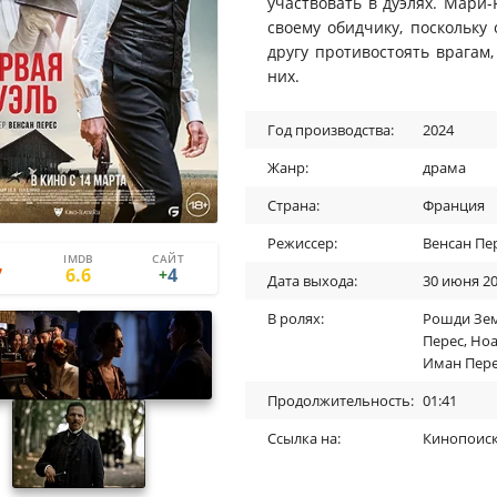
участвовать в дуэлях. Мари-
своему обидчику, поскольку
другу противостоять врагам,
них.
Год производства:
2024
Жанр:
драма
Страна:
Франция
Режиссер:
Венсан Пе
IMDB
САЙТ
6
2
7
6.6
4
+
Дата выхода:
30 июня 2
В ролях:
Рошди Зе
Перес
,
Ноа
Иман Пер
Продолжительность:
01:41
Ссылка на:
Кинопоис