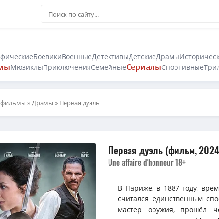
афические
Боевики
Военные
Детективы
Детские
Драмы
Историчес
мы
Сериалы
Мюзиклы
Приключения
Семейные
Спортивные
Три
 фильмы
»
Драмы
» Первая дуэль
Первая дуэль (фильм, 2024
Une affaire d'honneur 18+
В Париже, в 1887 году, вре
считался единственным спо
мастер оружия, прошёл ч