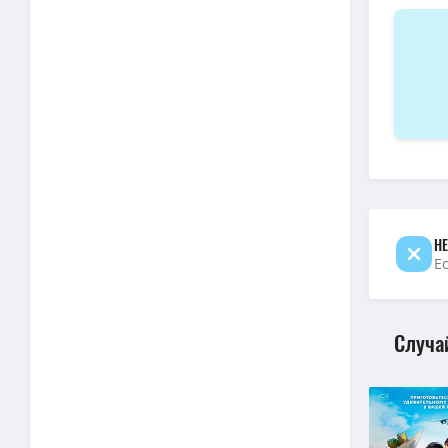
НЕ
Е
Случа