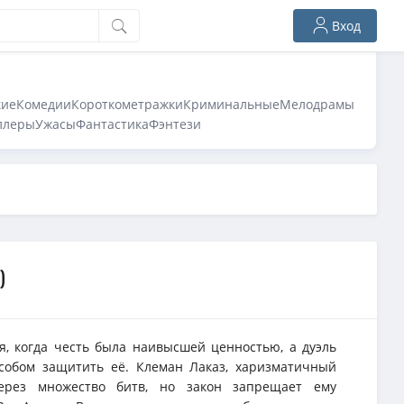
Вход
кие
Комедии
Короткометражки
Криминальные
Мелодрамы
ллеры
Ужасы
Фантастика
Фэнтези
)
мя, когда честь была наивысшей ценностью, а дуэль
собом защитить её. Клеман Лаказ, харизматичный
ерез множество битв, но закон запрещает ему