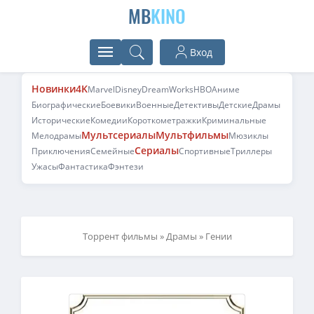
MB
KINO
Вход
Новинки
4K
Marvel
Disney
DreamWorks
HBO
Аниме
Биографические
Боевики
Военные
Детективы
Детские
Драмы
Исторические
Комедии
Короткометражки
Криминальные
Мультсериалы
Мультфильмы
Мелодрамы
Мюзиклы
Сериалы
Приключения
Семейные
Спортивные
Триллеры
Ужасы
Фантастика
Фэнтези
Торрент фильмы
»
Драмы
» Гении