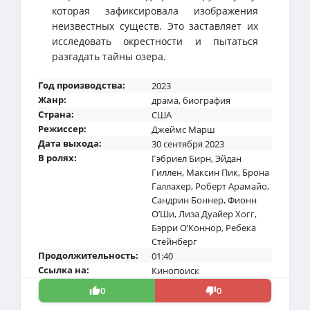
которая зафиксировала изображения
неизвестных существ. Это заставляет их
исследовать окрестности и пытаться
разгадать тайны озера.
Год производства:
2023
Жанр:
драма
,
биография
Страна:
США
Режиссер:
Джеймс Марш
Дата выхода:
30 сентября 2023
В ролях:
Гэбриел Бирн
,
Эйдан
Гиллен
,
Максин Пик
,
Брона
Галлахер
,
Роберт Арамайо
,
Сандрин Боннер
,
Фионн
О’Ши
,
Лиза Дуайер Хогг
,
Бэрри О’Коннор
,
Ребека
Стейнберг
Продолжительность:
01:40
Ссылка на:
Кинопоиск
0
0