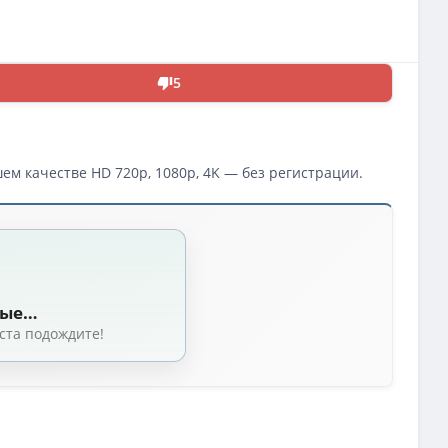
5
ем качестве HD 720p, 1080p, 4K — без регистрации.
2023)
otr Biedron) [2023, Польша, Фантастика, драма, BDRemux 1080p] Dub (Leff S
iedron) [2023, Польша, фантастика, драма, WEB-DLRip-AVC] [Локализованны
ные…
edron) [2023, Польша, фантастика, драма, WEB-DLRip] [Локализованный ви
ста подождите!
KTRI4KA | D
(1.46 GB, сидов: 6)
of Hope (2023) BDRip [H.264/720p]
(3.06 GB, сидов: 4)
f Hope) / 2023 / ДБ, СТ / Blu-Ray Remux (1080p)
(12.9 GB, сидов: 3)
k of Hope (2023) BDRemux [H.264/1080p]
(12.9 GB, сидов: 3)