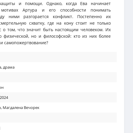
защиты и помощи. Однако, когда Ева начинает
 мотивах Артура и его способности понимать
жду ними разгорается конфликт. Постепенно их
мертельную схватку, где на кону стоит не только
 о том, что значит быть настоящим человеком. Их
о физической, но и философской: кто из них более
у и самопожертвование?
а
,
драма
он
 2024
р
,
Магдалена Вечорек
к