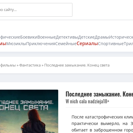
афические
Боевики
Военные
Детективы
Детские
Драмы
Историчес
мы
Сериалы
Мюзиклы
Приключения
Семейные
Спортивные
Три
 фильмы
»
Фантастика
» Последнее замыкание. Конец света
Последнее замыкание. Коне
W nich cala nadzieja
18+
После катастрофических клим
практически вымерло, на 
обитает в заброшенном горо