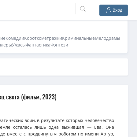
Вход
кие
Комедии
Короткометражки
Криминальные
Мелодрамы
ллеры
Ужасы
Фантастика
Фэнтези
ц света (фильм, 2023)
атических войн, в результате которых человечество
Земле осталась лишь одна выжившая — Ева. Она
де вместе с продвинутым роботом по имени Артур,