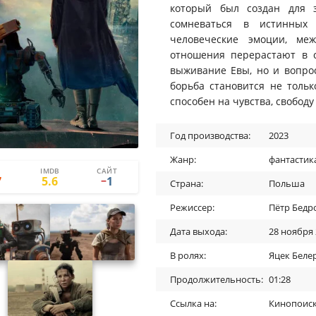
который был создан для 
сомневаться в истинных
человеческие эмоции, ме
отношения перерастают в с
выживание Евы, но и вопрос
борьба становится не тольк
способен на чувства, свобод
Год производства:
2023
Жанр:
фантастик
IMDB
САЙТ
4
5
7
5.6
1
−
Страна:
Польша
Режиссер:
Пётр Бедр
Дата выхода:
28 ноября
В ролях:
Яцек Беле
Продолжительность:
01:28
Ссылка на:
Кинопоис