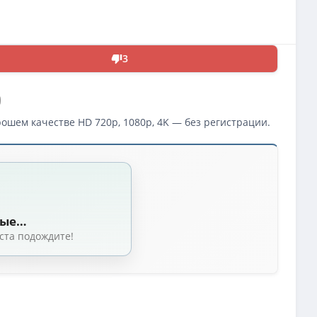
3
)
ошем качестве HD 720p, 1080p, 4K — без регистрации.
ds Collide (2024)
2024) WEB-DL [H.264/1080p]
(9.44 GB, сидов: 33)
укиат Саквиракул / Chookiat Sakveerakul) [2024, Таиланд, фантастика, бо
ные…
B-DLRip-AVC от DoMiNo & селезень | D | Leff Sound
(2.30 GB, сидов: 13)
ста подождите!
2024) WEB-DL 1080p | D
(9.44 GB, сидов: 11)
аквиракул / Chookiat Sakveerakul) [2024, Таиланд, фантастика, боевик, п
аквиракул / Chookiat Sakveerakul) [2024, Таиланд, фантастика, боевик, 
B-DLRip от New-Team | D
(1.46 GB, сидов: 5)