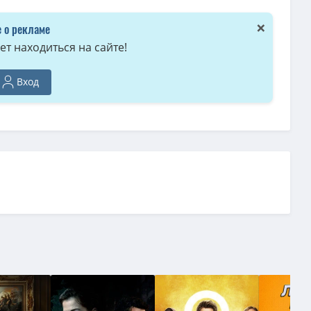
квиракул / Chookiat Sakveerakul) [2024, Таиланд, Фантастика, боевик, при
×
 о рекламе
т находиться на сайте!
Вход