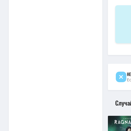
Сверхъес
НЕ
Е
Случа