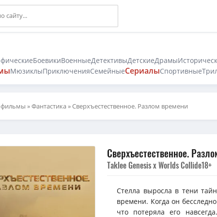
афические
Боевики
Военные
Детективы
Детские
Драмы
Историчес
мы
Сериалы
Мюзиклы
Приключения
Семейные
Спортивные
Три
 фильмы
»
Фантастика
» Сверхъестественное. Разлом времени
Сверхъестественное. Разло
Taklee Genesis x Worlds Collide
18+
Стелла выросла в тени тайн
времени. Когда он бесследно
что потеряла его навсегда