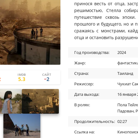
принося весть от отца, зас
решимостью, Стелла собир
путешествие сквозь эпохи
прошлого и будущего, но и 
сражаясь с монстрами, кай
отца и остановить разрушен
Год производства:
2024
Жанр:
фантастик
Страна:
Таиланд
IMDB
САЙТ
1
3
2
5.3
2
−
Режиссер:
Чукиат Са
Дата выхода:
16 января 
В ролях:
Пола Тейл
Падован
,
Р
Продолжительность:
02:27
Ссылка на:
Кинопоис