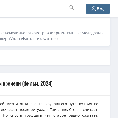
Вход
кие
Комедии
Короткометражки
Криминальные
Мелодрамы
ллеры
Ужасы
Фантастика
Фэнтези
м времени (фильм, 2024)
ой жизни отца, агента, изучавшего путешествия во
 исчезает после ритуала в Таиланде, Стелла считает,
. Но спустя тридцать лет старое радио оживает,