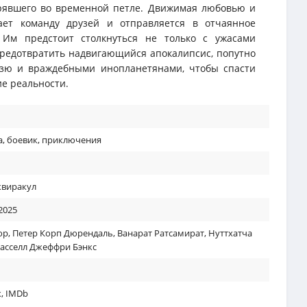
трявшего во временной петле. Движимая любовью и
ает команду друзей и отправляется в отчаянное
. Им предстоит столкнуться не только с ужасами
предотвратить надвигающийся апокалипсис, попутно
дзю и враждебными инопланетянами, чтобы спасти
ие реальности.
а
,
боевик
,
приключения
квиракул
2025
ор
,
Петер Корп Дюрендаль
,
Ванарат Ратсамират
,
Нуттхатча
асселл Джеффри Бэнкс
к
,
IMDb