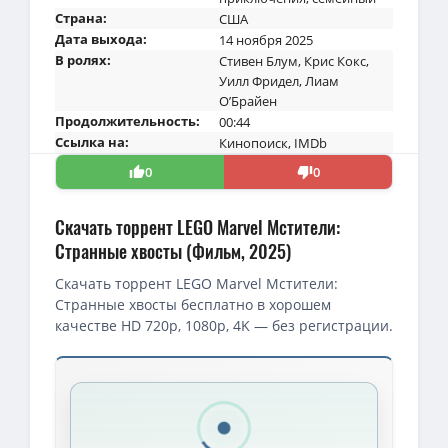
Страна:
США
Дата выхода:
14 ноября 2025
В ролях:
Стивен Блум
,
Крис Кокс
,
Уилл Фридел
,
Лиам
О’Брайен
Продолжительность:
00:44
Ссылка на:
Кинопоиск
,
IMDb
0
0
Скачать торрент LEGO Marvel Мстители:
Странные хвосты (Фильм, 2025)
Скачать торрент LEGO Marvel Мстители:
Странные хвосты бесплатно в хорошем
качестве HD 720p, 1080p, 4K — без регистрации.
Скачать торрент — LEGO Marvel Мстители: Странные хвосты / L
1080p — LEGO Marvel Мстители: Странные хвосты / Lego Marvel Av
1080p — Мстители: Странные хвосты (1 сезон: 1-2 серии из 2) / Le