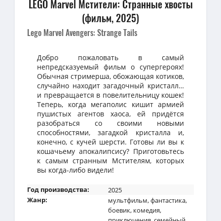
LEGO Marvel Мстители: Странные хвосты
(фильм, 2025)
Lego Marvel Avengers: Strange Tails
Добро пожаловать в самый
непредсказуемый фильм о супергероях!
Обычная стримерша, обожающая котиков,
случайно находит загадочный кристалл…
и превращается в повелительницу кошек!
Теперь, когда мегаполис кишит армией
пушистых агентов хаоса, ей придётся
разобраться со своими новыми
способностями, загадкой кристалла и,
конечно, с кучей шерсти. Готовы ли вы к
кошачьему апокалипсису? Приготовьтесь
к самым странным Мстителям, которых
вы когда-либо видели!
Год производства:
2025
Жанр:
мультфильм
,
фантастика
,
боевик
,
комедия
,
приключения
,
семейный