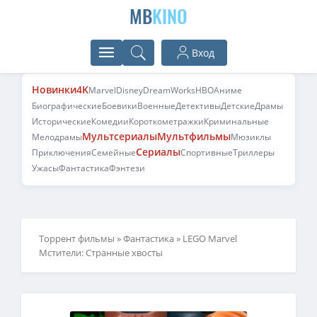
MB
KINO
Вход
Новинки
4K
Marvel
Disney
DreamWorks
HBO
Аниме
Биографические
Боевики
Военные
Детективы
Детские
Драмы
Исторические
Комедии
Короткометражки
Криминальные
Мультсериалы
Мультфильмы
Мелодрамы
Мюзиклы
Сериалы
Приключения
Семейные
Спортивные
Триллеры
Ужасы
Фантастика
Фэнтези
Торрент фильмы
»
Фантастика
» LEGO Marvel
Мстители: Странные хвосты