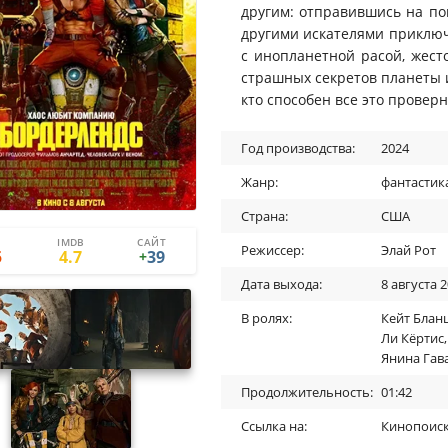
другим: отправившись на по
другими искателями приключ
с инопланетной расой, жест
страшных секретов планеты и
кто способен все это проверну
Год производства:
2024
Жанр:
фантастик
Страна:
США
IMDB
САЙТ
91
52
Режиссер:
Элай Рот
5
4.7
39
+
Дата выхода:
8 августа 
В ролях:
Кейт Блан
Ли Кёртис
Янина Гав
Продолжительность:
01:42
Ссылка на:
Кинопоис