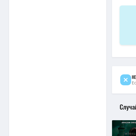
НЕ
Е
Случа