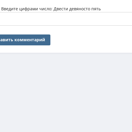
:
Введите цифрами число: Двести девяносто пять
авить комментарий
 контента обновляется ежедневно, предлагая пользователям только ак
 любого формата — от легковесных версий до тяжеловесных BDRemux