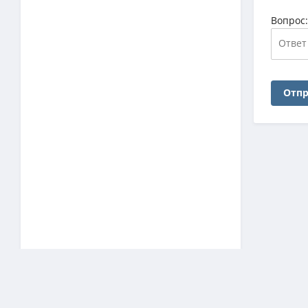
Вопрос
Отпр
Наш архив
ЗАГРУЗКА СТАТИСТИКИ…
торренты