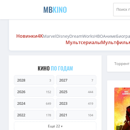
MB
KINO
Новинки
4K
Marvel
Disney
DreamWorks
HBO
Аниме
Биогр
Мультсериалы
Мультфиль
Торрент
КИНО
ПО ГОДАМ
2028
2027
3
7
2026
2025
152
444
2024
2023
649
419
2022
2021
178
104
Ещё 22