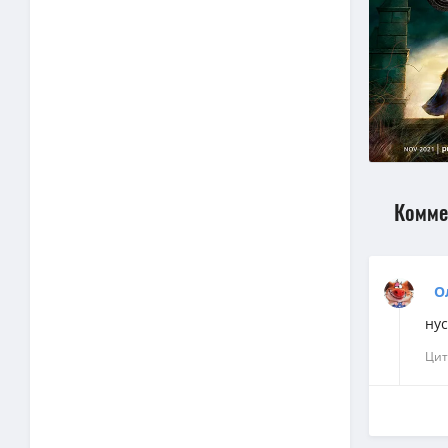
Комме
Ол
ну
Цит