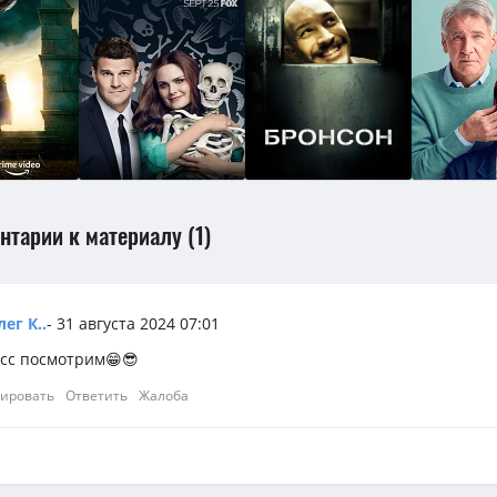
нтарии к материалу (1)
ег К..
- 31 августа 2024 07:01
ссс посмотрим😁😎
ировать
Ответить
Жалоба