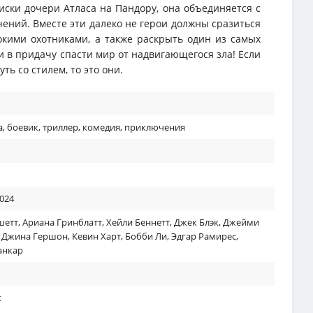
иски дочери Атласа на Пандору, она объединяется с
ений. Вместе эти далеко не герои должны сразиться
окими охотниками, а также раскрыть один из самых
 в придачу спасти мир от надвигающегося зла! Если
ть со стилем, то это они.
а
,
боевик
,
триллер
,
комедия
,
приключения
2024
шетт
,
Ариана Гринблатт
,
Хейли Беннетт
,
Джек Блэк
,
Джейми
,
Джина Гершон
,
Кевин Харт
,
Бобби Ли
,
Эдгар Рамирес
,
анкар
к