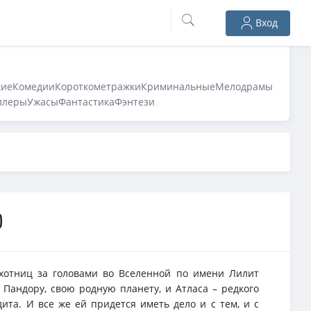
Вход
кие
Комедии
Короткометражки
Криминальные
Мелодрамы
ллеры
Ужасы
Фантастика
Фэнтези
)
хотниц за головами во Вселенной по имени Лилит
 Пандору, свою родную планету, и Атласа – редкого
ита. И все же ей придется иметь дело и с тем, и с