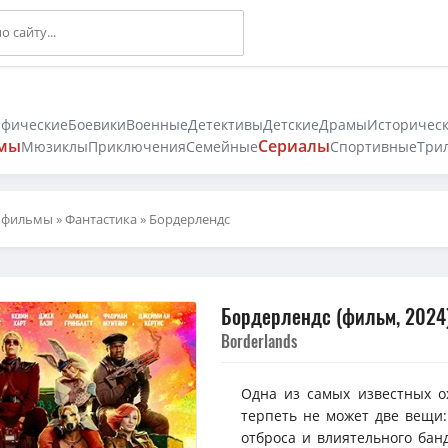
афические
Боевики
Военные
Детективы
Детские
Драмы
Историчес
мы
Сериалы
Мюзиклы
Приключения
Семейные
Спортивные
Три
 фильмы
»
Фантастика
» Бордерлендс
Бордерлендс (фильм, 2024
Borderlands
Одна из самых известных о
терпеть не может две вещи:
отброса и влиятельного банд