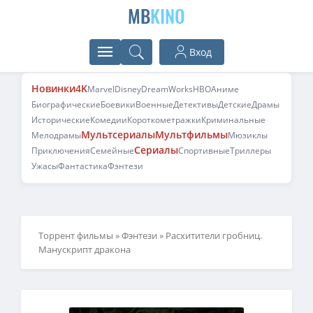
MB
KINO
Вход
Новинки
4K
Marvel
Disney
DreamWorks
HBO
Аниме
Биографические
Боевики
Военные
Детективы
Детские
Драмы
Исторические
Комедии
Короткометражки
Криминальные
Мультсериалы
Мультфильмы
Мелодрамы
Мюзиклы
Сериалы
Приключения
Семейные
Спортивные
Триллеры
Ужасы
Фантастика
Фэнтези
Торрент фильмы
»
Фэнтези
» Расхитители гробниц.
Манускрипт дракона