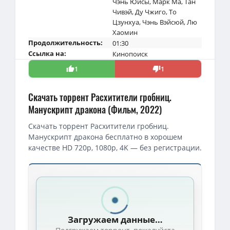
Чэнь Юйсы
,
Марк Ма
,
Тан
Чивэй
,
Ду Чжиго
,
То
Цзунхуа
,
Чэнь Вэйсюй
,
Лю
Хаомин
Продолжительность:
01:30
Ссылка на:
Кинопоиск
1
1
Скачать торрент Расхитители гробниц.
Манускрипт дракона (Фильм, 2022)
Скачать торрент Расхитители гробниц.
Манускрипт дракона бесплатно в хорошем
качестве HD 720p, 1080p, 4K — без регистрации.
Скачать торрент — Расхитители гробниц. Манускрипт дракона /
1080p — Расхитители гробниц. Манускрипт дракона / Long ling mi
1080p — Расхитители гробниц. Манускрипт дракона / Long ling 
Загружаем данные…
1080p — Расхитители гробниц. Манускрипт дракона / Long ling mi