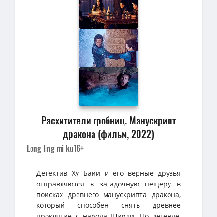
Расхитители гробниц. Манускрипт
дракона (фильм, 2022)
Long ling mi ku
16+
Детектив Ху Байи и его верные друзья
отправляются в загадочную пещеру в
поисках древнего манускрипта дракона,
который способен снять древнее
проклятие с народа Ширли. По легенде,