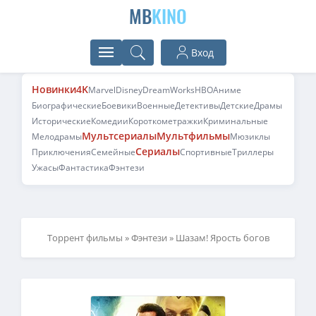
MB
KINO
Вход
Новинки
4K
Marvel
Disney
DreamWorks
HBO
Аниме
Биографические
Боевики
Военные
Детективы
Детские
Драмы
Исторические
Комедии
Короткометражки
Криминальные
Мультсериалы
Мультфильмы
Мелодрамы
Мюзиклы
Сериалы
Приключения
Семейные
Спортивные
Триллеры
Ужасы
Фантастика
Фэнтези
Торрент фильмы
»
Фэнтези
» Шазам! Ярость богов