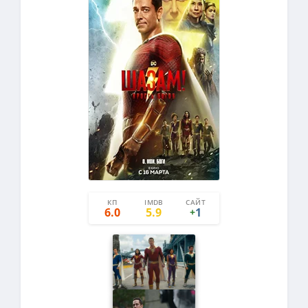
КП
IMDB
САЙТ
3
2
6.0
5.9
1
+