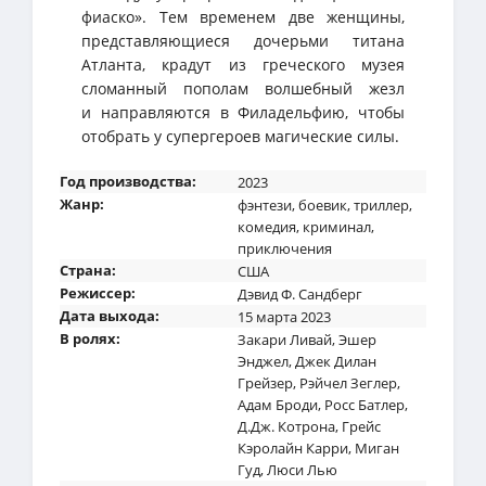
фиаско». Тем временем две женщины,
представляющиеся дочерьми титана
Атланта, крадут из греческого музея
сломанный пополам волшебный жезл
и направляются в Филадельфию, чтобы
отобрать у супергероев магические силы.
Год производства:
2023
Жанр:
фэнтези
,
боевик
,
триллер
,
комедия
,
криминал
,
приключения
Страна:
США
Режиссер:
Дэвид Ф. Сандберг
Дата выхода:
15 марта 2023
В ролях:
Закари Ливай
,
Эшер
Энджел
,
Джек Дилан
Грейзер
,
Рэйчел Зеглер
,
Адам Броди
,
Росс Батлер
,
Д.Дж. Котрона
,
Грейс
Кэролайн Карри
,
Миган
Гуд
,
Люси Лью