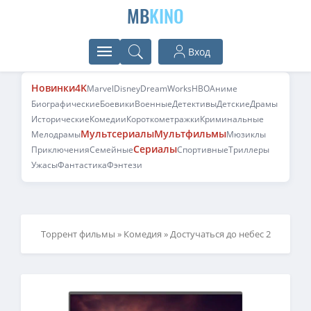
MB
KINO
Вход
Новинки
4K
Marvel
Disney
DreamWorks
HBO
Аниме
Биографические
Боевики
Военные
Детективы
Детские
Драмы
Исторические
Комедии
Короткометражки
Криминальные
Мультсериалы
Мультфильмы
Мелодрамы
Мюзиклы
Сериалы
Приключения
Семейные
Спортивные
Триллеры
Ужасы
Фантастика
Фэнтези
Торрент фильмы
»
Комедия
» Достучаться до небес 2