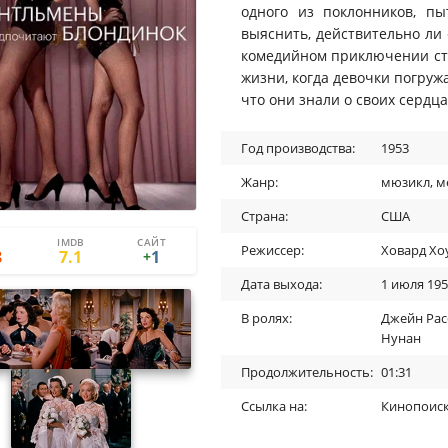
одного из поклонников, п
выяснить, действительно ли 
комедийном приключении сто
жизни, когда девочки погруж
что они знали о своих сердца
Год производства:
1953
Жанр:
мюзикл
,
м
Страна:
США
IMDB
САЙТ
2
1
Режиссер:
Ховард Хо
8
7.1
1
+
Дата выхода:
1 июля 19
В ролях:
Джейн Рас
Нунан
Продолжительность:
01:31
Ссылка на:
Кинопоис