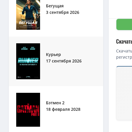
Бегущая
3 сентября 2026
Скачат
Скачать
Курьер
регист
17 сентября 2026
Скачать
1080p — 
1080p — 
BDRip — 
Бэтмен 2
BDRip — 
18 февраля 2028
Джентльм
720p — Д