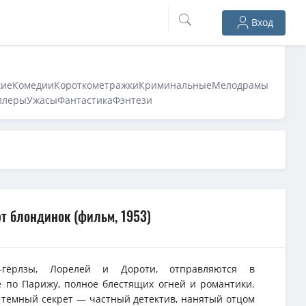
Вход
кие
Комедии
Короткометражки
Криминальные
Мелодрамы
ллеры
Ужасы
Фантастика
Фэнтези
 блондинок (фильм, 1953)
-гёрлзы, Лорелей и Дороти, отправляются в
 по Парижу, полное блестящих огней и романтики.
 темный секрет — частный детектив, нанятый отцом