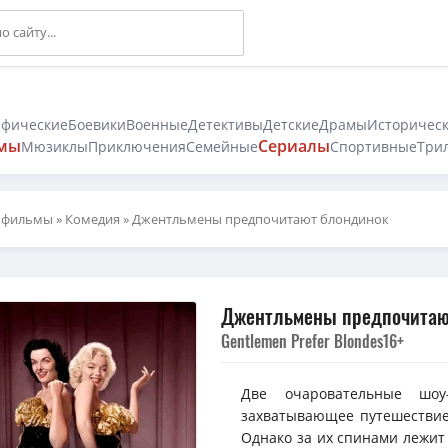
афические
Боевики
Военные
Детективы
Детские
Драмы
Историчес
мы
Сериалы
Мюзиклы
Приключения
Семейные
Спортивные
Три
 фильмы
»
Комедия
» Джентльмены предпочитают блондинок
Джентльмены предпочитают
Gentlemen Prefer Blondes
16+
Две очаровательные шоу
захватывающее путешествие
Однако за их спинами лежит