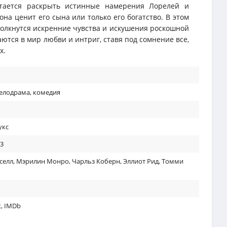
ытается раскрыть истинные намерения Лорелей и
она ценит его сына или только его богатство. В этом
лкнутся искренние чувства и искушения роскошной
аются в мир любви и интриг, ставя под сомнение все,
х.
елодрама
,
комедия
укс
53
селл
,
Мэрилин Монро
,
Чарльз Коберн
,
Эллиот Рид
,
Томми
к
,
IMDb