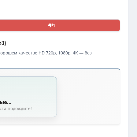
1
53)
рошем качестве HD 720p, 1080p, 4K — без
Blondes (1953)
 Хоукс / Howard Hawks) [1953, США, мюзикл, комедия, BDRip 1080p] Dub
д Хоукс / Howard Hawks) [1953, США, мюзикл, комедия, BDRemux 1080p] 
ные…
ард Хоукс / Howard Hawks) [1953, США, мелодрама, мюзикл, комедия, 
ста подождите!
рд Хоукс / Howard Hawks) [1953, США, музыкальная комедия, BDRip-AVC]
/ Howard Hawks) [1953, США, комедия, мюзикл, DVD9 (Custom)] R1, MVO +
 Хоукс / Howard Hawks) [1953, США, мюзикл, комедия, HDTVRip-AVC 720p