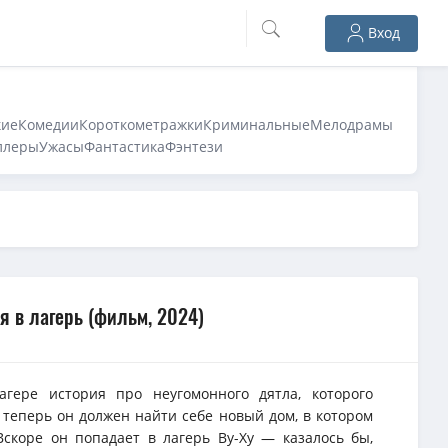
Вход
кие
Комедии
Короткометражки
Криминальные
Мелодрамы
ллеры
Ужасы
Фантастика
Фэнтези
я в лагерь (фильм, 2024)
агере история про неугомонного дятла, которого
 теперь он должен найти себе новый дом, в котором
скоре он попадает в лагерь Ву-Ху — казалось бы,