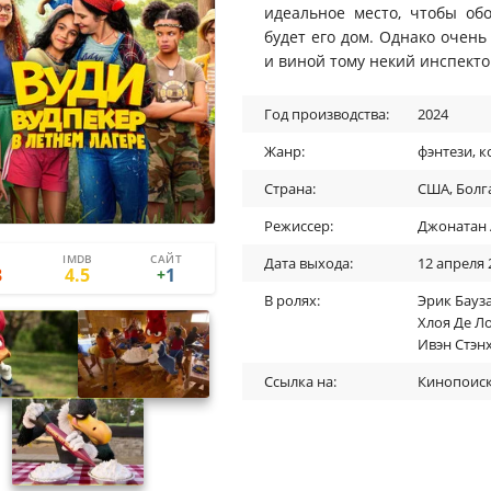
идеальное место, чтобы обо
будет его дом. Однако очень
и виной тому некий инспекто
Год производства:
2024
Жанр:
фэнтези
,
к
Страна:
США
,
Болг
Режиссер:
Джонатан 
IMDB
САЙТ
2
1
Дата выхода:
12 апреля 
3
4.5
1
+
В ролях:
Эрик Бауз
Хлоя Де Л
Ивэн Стэн
Ссылка на:
Кинопоис