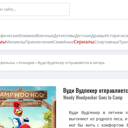
афические
Боевики
Военные
Детективы
Детские
Драмы
Историчес
мы
Сериалы
Мюзиклы
Приключения
Семейные
Спортивные
Три
 фильмы
»
Комедия
» Вуди Вудпекер отправляется в лагерь
Вуди Вудпекер отправляетс
Woody Woodpecker Goes to Camp
Вуди Вудпекер в летнем л
выгоняют из родного леса, и
мог бы жить с комфортом. В