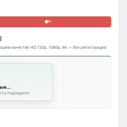
1
)
ошем качестве HD 720p, 1080p, 4K — без регистрации.
oes to Camp (2024)
 (2024) WEB-DL 1080p | D
(4.72 GB, сидов: 12)
Woody Woodpecker Goes to Camp (Джонатан А. Розенбаум / Jonathan A. Ros
ные…
WEB-DLRip от New-Team | D
(1.47 GB, сидов: 10)
ста подождите!
н А. Розенбаум / Jonathan A. Rosenbaum) [2024, США, Болгария, Фэнте
(2024) WEB-DLRip 720p от DoMiNo & селезень | D
(2.32 GB, сидов: 2)
 (2024) WEB-DL [H.264/1080p]
(4.72 GB, сидов: 2)
(2024) WEB-DLRip [H.264/720p]
(3.23 GB, сидов: 1)