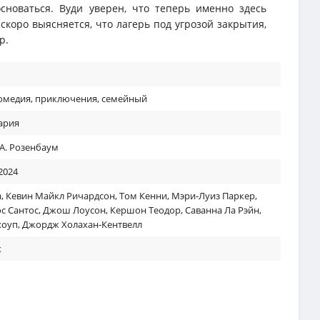
сноваться. Вуди уверен, что теперь именно здесь
 скоро выясняется, что лагерь под угрозой закрытия,
р.
омедия
,
приключения
,
семейный
ария
А. Розенбаум
2024
а
,
Кевин Майкл Ричардсон
,
Том Кенни
,
Мэри-Луиз Паркер
,
ос Сантос
,
Джош Лоусон
,
Кершон Теодор
,
Саванна Ла Рэйн
,
хоуп
,
Джордж Холахан-Кентвелл
к