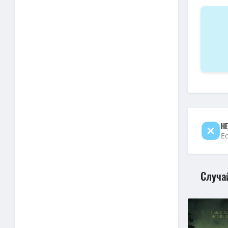
НЕ
Е
Случа