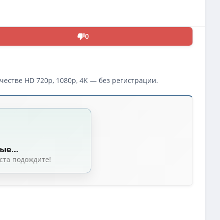
0
честве HD 720p, 1080p, 4K — без регистрации.
чков / Into the Forest of Fireflies' Light [Movie] [RUS(int), JAP+Sub] [20
 e / Into the Forest of Fireflies' Light [Movie] [RUS(int), JAP+Sub] [2011
ные…
y VLDeshka | D | ТО Дубляжная
(2.09 GB, сидов: 7)
ста подождите!
ветлячки [2011, MV] BDrip 1080p raw
(1.25 GB, сидов: 4)
ия светлячков / Into the Forest of Fireflies' Light (Омори Такахиро) [Mo
чков / Into the Forest of Fireflies' Light (Омори Такахиро) [Movie] [RUS(
es' Light) / 2011 / ДБ, СТ / BDRip (1080p)
(2.09 GB, сидов: 2)