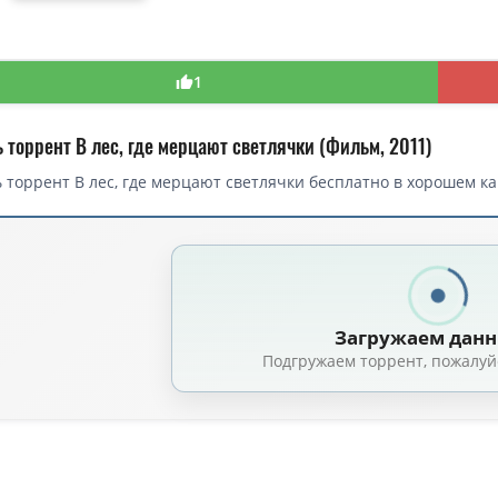
1
 торрент В лес, где мерцают светлячки (Фильм, 2011)
 торрент В лес, где мерцают светлячки бесплатно в хорошем ка
торрент — В лес, где мерцают светлячки / Hotarubi no mori e (2011)
 лес, где мерцают светлячки / Hotarubi no Mori e / В лесу мерцания светля
лес, где мерцают светлячки / В лесу мерцания светлячков / Hotarubi no Mori
Загружаем дан
В лес, где мерцают светлячки / Hotarubi no Mori e (2011) BDRip 1080p b
Подгружаем торрент, пожалуй
otarubi no Mori e / To the Forest of Firefly Lights / В лес, где мерцают с
[ANIME] В лес, где мерцают светлячки / Hotarubi no Mori e / В лесу мерцан
В лес, где мерцают светлячки / Hotarubi no Mori e / В лесу мерцания светля
 лес, где мерцают светлячки / Hotarubi no Mori e (Into the Forest of Firefli