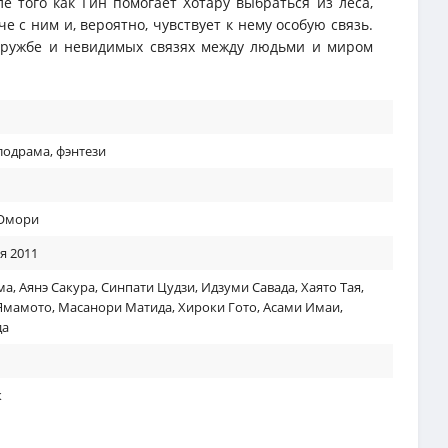
е того как Гин помогает Хотару выбраться из леса,
е с ним и, вероятно, чувствует к нему особую связь.
 дружбе и невидимых связях между людьми и миром
лодрама
,
фэнтези
 Омори
я 2011
ма
,
Аянэ Сакура
,
Синпати Цудзи
,
Идзуми Савада
,
Хаято Тая
,
Ямамото
,
Масанори Матида
,
Хироки Гото
,
Асами Имаи
,
да
к