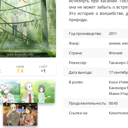
исчезнуть при касании. Посл
она не может забыть о встреч
Это история о волшебстве,
природы.
Год производства:
2011
Жанр:
аниме
,
ме
Страна:
Япония
Режиссер:
Такахиро
IMDB
САЙТ
1
0
2
7.8
1
+
Дата выхода:
17 сентябр
В ролях:
Коки Утия
Канэхира 
Мами Ути
Продолжительность:
00:45
Ссылка на:
Кинопоис