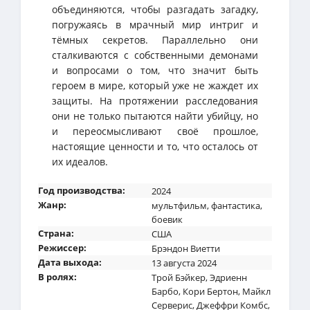
объединяются, чтобы разгадать загадку,
погружаясь в мрачный мир интриг и
тёмных секретов. Параллельно они
сталкиваются с собственными демонами
и вопросами о том, что значит быть
героем в мире, который уже не жаждет их
защиты. На протяжении расследования
они не только пытаются найти убийцу, но
и переосмысливают своё прошлое,
настоящие ценности и то, что осталось от
их идеалов.
Год производства:
2024
Жанр:
мультфильм
,
фантастика
,
боевик
Страна:
США
Режиссер:
Брэндон Виетти
Дата выхода:
13 августа 2024
В ролях:
Трой Бэйкер
,
Эдриенн
Барбо
,
Кори Бертон
,
Майкл
Серверис
,
Джеффри Комбс
,