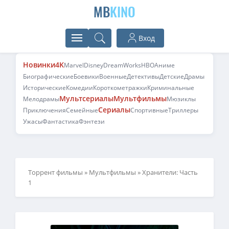
MB
KINO
Вход
Новинки
4K
Marvel
Disney
DreamWorks
HBO
Аниме
Биографические
Боевики
Военные
Детективы
Детские
Драмы
Исторические
Комедии
Короткометражки
Криминальные
Мультсериалы
Мультфильмы
Мелодрамы
Мюзиклы
Сериалы
Приключения
Семейные
Спортивные
Триллеры
Ужасы
Фантастика
Фэнтези
Торрент фильмы
»
Мультфильмы
» Хранители: Часть
1