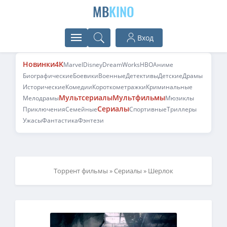
MB
KINO
Вход
Новинки
4K
Marvel
Disney
DreamWorks
HBO
Аниме
Биографические
Боевики
Военные
Детективы
Детские
Драмы
Исторические
Комедии
Короткометражки
Криминальные
Мультсериалы
Мультфильмы
Мелодрамы
Мюзиклы
Сериалы
Приключения
Семейные
Спортивные
Триллеры
Ужасы
Фантастика
Фэнтези
Торрент фильмы
»
Сериалы
» Шерлок