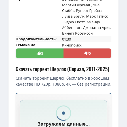
Мартин Фриман
,
Уна
Стаббс
,
Руперт Грейвз
,
Луиза Брили
,
Марк Гэтисс
,
Эндрю Скотт
,
Аманда
Аббингтон
,
Джонатан Арис
,
Винетт Робинсон
Продолжительность:
01:30
Ссылка на:
Кинопоиск
8
0
Скачать торрент Шерлок (Сериал, 2011-2025)
Скачать торрент Шерлок бесплатно в хорошем
качестве HD 720p, 1080p, 4K — без регистрации.
Скачать торрент — Шерлок / Sherlock / Сезон: 01-04 (2011)
1080p — Шерлок / Sherlock (2010-2017) BDRip [H.264/1080p] (сез
BDRip — Шерлок / Sherlock [S01-04] (2010-2017) BDRip-AVC от DZ
Загружаем данные…
Шерлок и дочь / Sherlock & Daughter (2025) WEBRip [H.264] (се