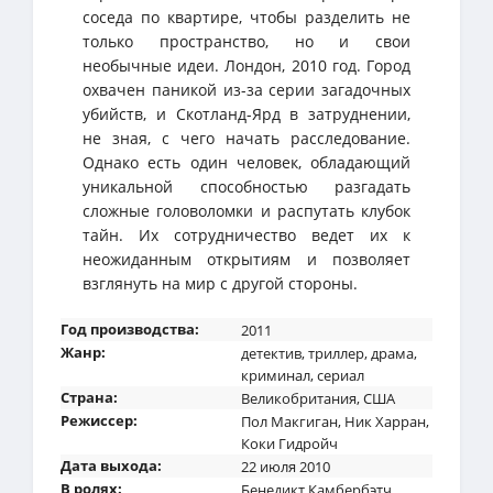
соседа по квартире, чтобы разделить не
только пространство, но и свои
необычные идеи. Лондон, 2010 год. Город
охвачен паникой из-за серии загадочных
убийств, и Скотланд-Ярд в затруднении,
не зная, с чего начать расследование.
Однако есть один человек, обладающий
уникальной способностью разгадать
сложные головоломки и распутать клубок
тайн. Их сотрудничество ведет их к
неожиданным открытиям и позволяет
взглянуть на мир с другой стороны.
Год производства:
2011
Жанр:
детектив
,
триллер
,
драма
,
криминал
,
сериал
Страна:
Великобритания
,
США
Режиссер:
Пол Макгиган
,
Ник Харран
,
Коки Гидройч
Дата выхода:
22 июля 2010
В ролях:
Бенедикт Камбербэтч
,