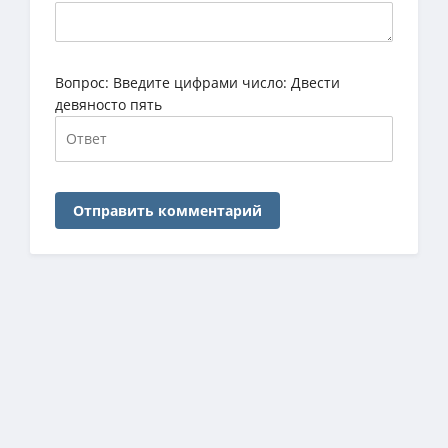
Вопрос:
Введите цифрами число: Двести
девяносто пять
Отправить комментарий