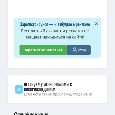
1080p — Идеальная пара / The Perfect Couple [S01] (2024) WEB-D
1080p — Идеальная пара (1 сезон: 1-6 серии из 6) / The Perfect Co
Идеальная пара (1 сезон: 1-6 серии из 6) / The Perfect Couple / 2
×
Зарегистрируйся — и забудьте о рекламе
Идеальная пара / The Perfect Couple [S01] (2024) WEB-DLRip | D
Бесплатный аккаунт и реклама не
мешает находиться на сайте!
Идеальная пара / The Perfect Couple [S01] (2024) WEB-DLRip-AV
1080p — Идеальная пара / Идеальное сочетание / Perfect Match / 
Вход
Зарегистрироваться
Идеальная пара (1 сезон: 1-6 серии из 6) / The Perfect Couple / 
1080p — Идеальная пара (1 сезон: 1-6 серии из 6) / The Perfect C
1080p — Идеальная пара / The Perfect Couple [S01] (2024) WEB-DL
НЕТ ЗВУКА! У МЕНЯ ПРОБЛЕМЫ С
ВОСПРОИЗВЕДЕНИЕМ!
Если есть такие проблемы, тогда жми!
Случайное кино