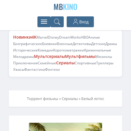
MB
KINO
Вход
Новинки
4K
Marvel
Disney
DreamWorks
HBO
Аниме
Биографические
Боевики
Военные
Детективы
Детские
Драмы
Исторические
Комедии
Короткометражки
Криминальные
Мультсериалы
Мультфильмы
Мелодрамы
Мюзиклы
Сериалы
Приключения
Семейные
Спортивные
Триллеры
Ужасы
Фантастика
Фэнтези
Торрент фильмы
»
Сериалы
» Белый лотос