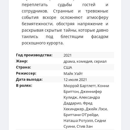
переплетать судьбы гостей и
сотрудников. Странные и тревожные
события вскоре осложняют атмосферу
безмятежности, обостряя напряжение и
раскрывая скрытые тайны, которые давно
таились под блестящим фасадом
роскошного курорта.
Год производства:
2021
Жанр:
драма
,
комедия
,
сериал
Страна:
США
Режиссер:
Майк Уайт
Дата выхода:
12 июля 2021
В ролях:
Мюррэй Бартлетт
,
Конни
Бриттон
,
Дженнифер
Кулидж
,
Александра
Даддарио
,
Фред
Хекинджер
,
Джейк Лэси
,
Бриттани О’Грейди
,
Наташа Ротуэлл
,
Сидни
Суини
,
Стив Зан