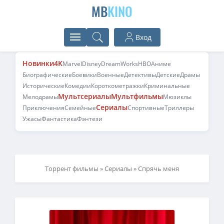
MB
KINO
Вход
Новинки
4K
Marvel
Disney
DreamWorks
HBO
Аниме
Биографические
Боевики
Военные
Детективы
Детские
Драмы
Исторические
Комедии
Короткометражки
Криминальные
Мультсериалы
Мультфильмы
Мелодрамы
Мюзиклы
Сериалы
Приключения
Семейные
Спортивные
Триллеры
Ужасы
Фантастика
Фэнтези
Торрент фильмы
»
Сериалы
» Спрячь меня