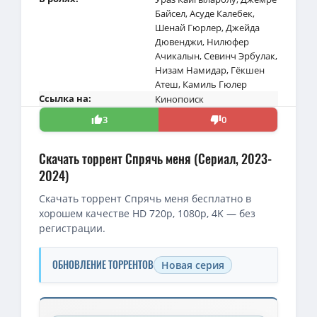
Байсел
,
Асуде Калебек
,
Шенай Гюрлер
,
Джейда
Дювенджи
,
Нилюфер
Ачикалын
,
Севинч Эрбулак
,
Низам Намидар
,
Гёкшен
Атеш
,
Камиль Гюлер
Ссылка на:
Кинопоиск
3
0
Скачать торрент Спрячь меня (Сериал, 2023-
2024)
Скачать торрент Спрячь меня бесплатно в
хорошем качестве HD 720p, 1080p, 4K — без
регистрации.
ОБНОВЛЕНИЕ ТОРРЕНТОВ
Новая серия
Скачать торрент — Спрячь меня / Sakla Beni / Сезон: 01 (2023