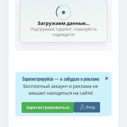
1080p — Спрячь меня / Sakla Beni / Сезон 1 / Серии 1-26 из 26 
720p — Спрячь меня / Sakla Beni / Серии: 1-77 из 77 (Надим Гю
Загружаем данные…
1080p — Спрячь меня / Sakla Beni / Серии: 1-26 из 26 (Надим Гюч)
Подгружаем торрент, пожалуйста
1080p — Спрячь меня / Sakla Beni (2023-2024) WEB-DLRip [H.264/
подождите!
×
Зарегистрируйся — и забудьте о рекламе
Бесплатный аккаунт и реклама не
мешает находиться на сайте!
Вход
Зарегистрироваться