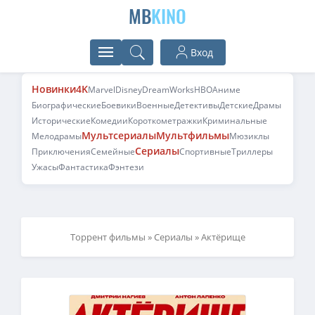
MB
KINO
Вход
Новинки
4K
Marvel
Disney
DreamWorks
HBO
Аниме
Биографические
Боевики
Военные
Детективы
Детские
Драмы
Исторические
Комедии
Короткометражки
Криминальные
Мультсериалы
Мультфильмы
Мелодрамы
Мюзиклы
Сериалы
Приключения
Семейные
Спортивные
Триллеры
Ужасы
Фантастика
Фэнтези
Торрент фильмы
»
Сериалы
» Актёрище