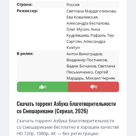
Страна:
Россия
Режиссер:
Светлана Мардаголимова
,
Ева Ковалевская
,
Александра Беспалова
,
Олег Мусин
,
Анна
Кудрявцева
,
Рафаэль Тер-
Саргсян
,
Александра
Ковтун
В ролях:
Антон Виноградов
,
Владимир Постников
,
Вадим Бочанов
,
Светлана
Письмиченко
,
Сергей
Мардарь
,
Михаил Черняк
0
0
Скачать торрент Азбука благотворительности
со Смешариками (Сериал, 2026)
Скачать торрент Азбука благотворительности
со Смешариками бесплатно в хорошем качестве
HD 720p, 1080p, 4K — без регистрации.