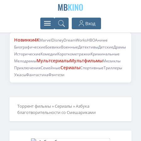
MB
KINO
Вход
Новинки
4K
Marvel
Disney
DreamWorks
HBO
Аниме
Биографические
Боевики
Военные
Детективы
Детские
Драмы
Исторические
Комедии
Короткометражки
Криминальные
Мультсериалы
Мультфильмы
Мелодрамы
Мюзиклы
Сериалы
Приключения
Семейные
Спортивные
Триллеры
Ужасы
Фантастика
Фэнтези
Торрент фильмы
»
Сериалы
» Азбука
благотворительности со Смешариками