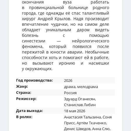
окончания вуза работать
в провинциальной больнице родного
города, где однажды её спас талантливый
хирург Андрей Крылов. Надя производит
впечатление чудачки, но на самом деле
обладает уникальным даром видеть
болезнь с помощью
синестезии — нейрологического
феномена, который появился после
пережитой в юности аварии. Необычные
способности хоть и помогают ей в работе,
но вызывают иронию и насмешки
у окружающих.
Год производства:
2026
Жанр:
драма
,
мелодрама
Страна:
Россия
Режиссер:
Эдуард Оганесян
,
Станислав Либин
Дата выхода:
18 мая 2026
В ролях:
Анастасия Талызина
,
Соня
Присс
,
Артём Ткаченко
,
Денис Шведов
,
Анна Слю
,