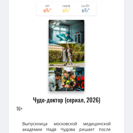
КП
IMDB
САЙТ
0
0
Чудо-доктор (сериал, 2026)
16+
Выпускница московской медицинской
академии Надя Чудова решает после