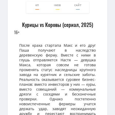
КП
IMDB
САЙТ
0
0
Курицы vs Коровы (сериал, 2025)
16+
После краха стартапа Макс и его друг
Паша получают в наследство
деревенскую ферму. Вместе с ними в
глушь отправляется Настя — девушка
Макса, которая совсем не готова
променять статус наследницы крупного
завода на курятник и сельские заботы.
Реальность оказывается суровее бизнес-
планов: вместо инвесторов у них — куры,
вместо совещаний — коммунальные
дрязги с соседями и бесконечные
проверки. Однако постепенно
новоиспеченные фермеры учатся
держать удар, заводят неожиданную
дружбу и перестают воспринимать