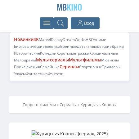
MB
KINO
Вход
Новинки
4K
Marvel
Disney
DreamWorks
HBO
Аниме
Биографические
Боевики
Военные
Детективы
Детские
Драмы
Исторические
Комедии
Короткометражки
Криминальные
Мультсериалы
Мультфильмы
Мелодрамы
Мюзиклы
Сериалы
Приключения
Семейные
Спортивные
Триллеры
Ужасы
Фантастика
Фэнтези
Торрент фильмы
»
Сериалы
» Курицы vs Коровы