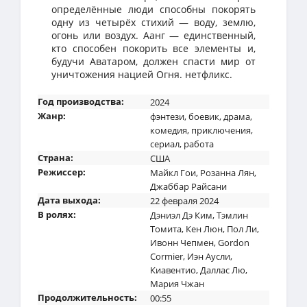
определённые люди способны покорять
одну из четырёх стихий — воду, землю,
огонь или воздух. Аанг — единственный,
кто способен покорить все элементы и,
будучи Аватаром, должен спасти мир от
уничтожения нацией Огня. нетфликс.
Год производства:
2024
Жанр:
фэнтези
,
боевик
,
драма
,
комедия
,
приключения
,
сериал
,
работа
Страна:
США
Режиссер:
Майкл Гои
,
Розанна Лян
,
Джаббар Райсани
Дата выхода:
22 февраля 2024
В ролях:
Дэниэл Дэ Ким
,
Тэмлин
Томита
,
Кен Люн
,
Пол Ли
,
Ивонн Чепмен
,
Gordon
Cormier
,
Иэн Аусли
,
Киавентио
,
Даллас Лю
,
Мария Чжан
Продолжительность:
00:55