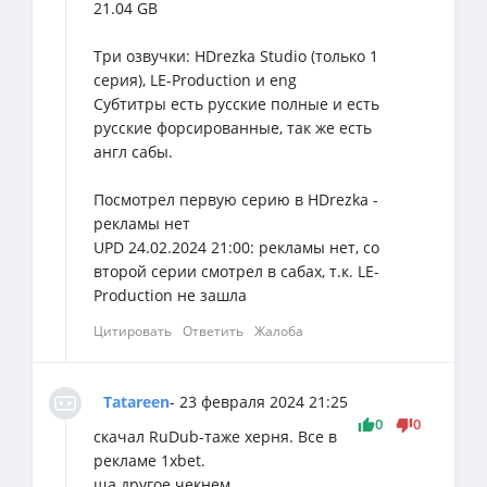
21.04 GB
Три озвучки: HDrezka Studio (только 1
серия), LE-Production и eng
Субтитры есть русские полные и есть
русские форсированные, так же есть
англ сабы.
Посмотрел первую серию в HDrezka -
рекламы нет
UPD 24.02.2024 21:00: рекламы нет, со
второй серии смотрел в сабах, т.к. LE-
Production не зашла
Цитировать
Ответить
Жалоба
Tatareen
- 23 февраля 2024 21:25
0
0
скачал RuDub-таже херня. Все в
рекламе 1xbet.
ща другое чекнем.