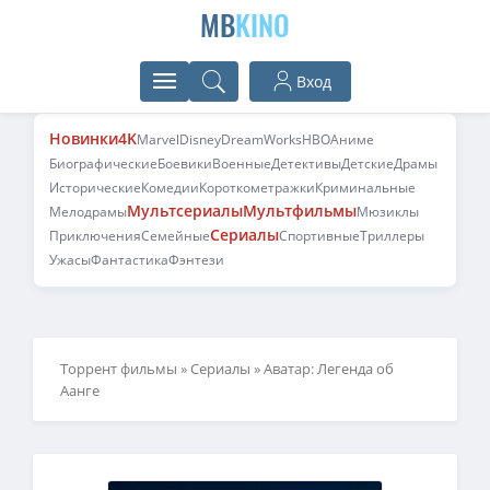
MB
KINO
Вход
Новинки
4K
Marvel
Disney
DreamWorks
HBO
Аниме
Биографические
Боевики
Военные
Детективы
Детские
Драмы
Исторические
Комедии
Короткометражки
Криминальные
Мультсериалы
Мультфильмы
Мелодрамы
Мюзиклы
Сериалы
Приключения
Семейные
Спортивные
Триллеры
Ужасы
Фантастика
Фэнтези
Торрент фильмы
»
Сериалы
» Аватар: Легенда об
Аанге