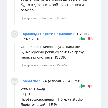
будто в деревне какой то записывали
голосав
Цитировать
Ответить
Жалоба
Краснодар против приезжих
- 1 марта
0
0
2024 23:10
Скачал 720р качество ужасная.Еще
букмекерскую рекламу заметил сразу
перестал смотреть.ПОЗОР.
Цитировать
Ответить
Жалоба
Sam47kon
- 24 февраля 2024 01:58
0
0
WEB-DL (1080p)
01|01-08
Профессиональный | HDrezka Studio,
Любительский | LE-Production