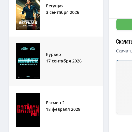
Бегущая
3 сентября 2026
Скачат
Скачать
Курьер
17 сентября 2026
Скачать 
Созвезди
1080p — 
720p — С
720p — С
Бэтмен 2
18 февраля 2028
4K — Соз
Созвезди
1080p — С