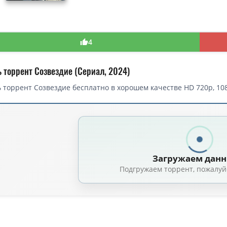
4
ь торрент Созвездие (Сериал, 2024)
 торрент Созвездие бесплатно в хорошем качестве HD 720p, 108
торрент — Созвездие / Constellation / Сезон: 01 (2024)
е / Constellation / Сезон: 1 / Серии: 1-8 из 8 (Мишель Макларен, Джозеф
Созвездие / Constellation / Сезон: 1 / Серии: 1-8 из 8 (Мишель Макларен)
Загружаем дан
озвездие / Constellation / Сезон: 1 / Серии: 1-8 из 8 (Мишель Макларен
Подгружаем торрент, пожалуй
озвездие / Constellation (2024) WEB-DL [H.264/720p] (сезон 1, серии 1-8 
вездие / Constellation / Сезон: 1 / Серии: 1-8 из 8 (Мишель Макларен, 
е / Constellation / Сезон: 1 / Серии: 1-8 из 8 (Джозеф Седар, Оливер Х
озвездие (1 сезон: 1-8 серии из 8) / Constellation / 2024 / 4 x ПМ, СТ / WE