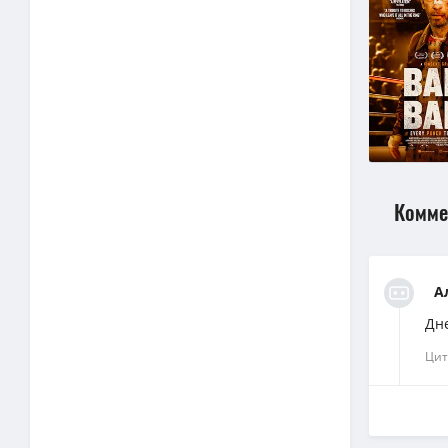
Комме
А
Дн
Цит