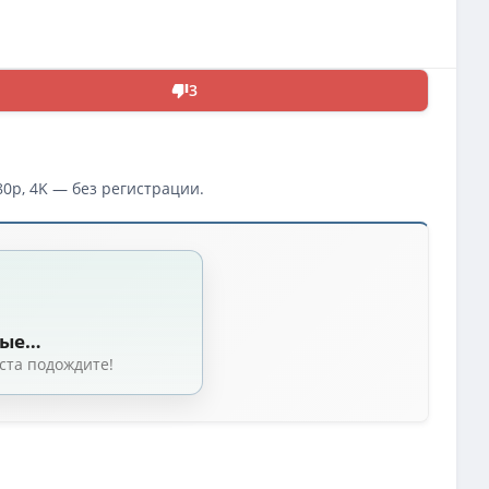
3
0p, 4K — без регистрации.
 Седар, Оливер Хиршбигель) [2024, США, Великобритания, Франция, трилле
 [2024, США, Великобритания, Франция, детектив, фантастика, триллер, WE
ные…
) [2024, США, Великобритания, Франция, детектив, фантастика, триллер, 
ста подождите!
из 8) LostFilm, NewComers, HDRezka Studio
(15.1 GB, сидов: 19)
Джозеф Седар, Оливер Хиршбигель) [2024, США, Великобритания, Франция, 
иршбигель, Мишель Макларен) [2024, США, Великобритания, Франция, Фант
B-DL (1080p)
(36.08 GB, сидов: 11)