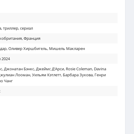
а
,
триллер
,
сериал
кобритания
,
Франция
дар
,
Оливер Хиршбигель
,
Мишель Макларен
 2024
с
,
Джонатан Бэнкс
,
Джеймс Д’Арси
,
Rosie Coleman
,
Davina
жулиан Лооман
,
Уильям Кэтлетт
,
Барбара Зукова
,
Генри
о Чанг
к