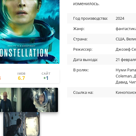
изменилось.
Год производства:
2024
Жанр:
фантастик
Страна:
США
,
Вели
Режиссер:
Джозеф Се
Дата выхода:
21 февраля
В ролях:
Нуми Рапа
IMDB
САЙТ
4
3
Coleman
,
Д
8
6.7
1
+
Давид
,
Чип
Ссылка на:
Кинопоис