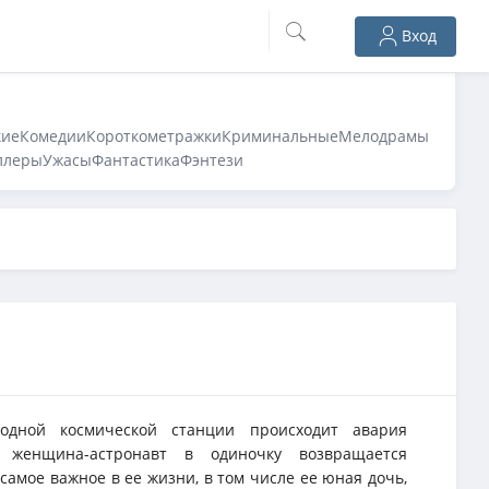
Вход
кие
Комедии
Короткометражки
Криминальные
Мелодрамы
ллеры
Ужасы
Фантастика
Фэнтези
одной космической станции происходит авария
 женщина-астронавт в одиночку возвращается
 самое важное в ее жизни, в том числе ее юная дочь,