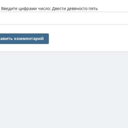
:
Введите цифрами число: Двести девяносто пять
авить комментарий
 контента обновляется ежедневно, предлагая пользователям только ак
 любого формата — от легковесных версий до тяжеловесных BDRemux