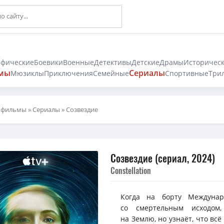
афические
Боевики
Военные
Детективы
Детские
Драмы
Историчес
мы
Сериалы
Мюзиклы
Приключения
Семейные
Спортивные
Три
 фильмы
»
Сериалы
» Созвездие
Созвездие (сериал, 2024)
Constellation
Когда на борту Междунар
со смертельным исходом,
на Землю, но узнаёт, что всё