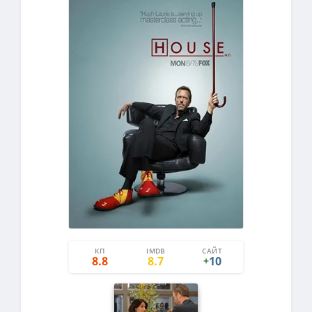
КП
IMDB
САЙТ
11
1
8.8
8.7
10
+