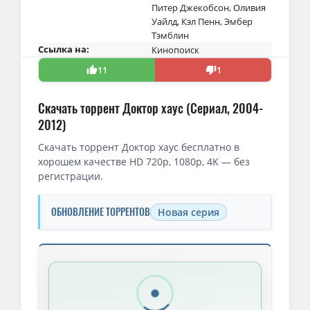
Питер Джекобсон
,
Оливия
Уайлд
,
Кэл Пенн
,
Эмбер
Тэмблин
Ссылка на:
Кинопоиск
11
1
Скачать торрент Доктор хаус (Сериал, 2004-
2012)
Скачать торрент Доктор хаус бесплатно в
хорошем качестве HD 720p, 1080p, 4K — без
регистрации.
ОБНОВЛЕНИЕ ТОРРЕНТОВ
Новая серия
Скачать торрент — Доктор хаус / House, M.D. / Сезон: 01-08 (
Доктор Хаус / House, M.D. (2004-2012) WEB-DLRip (сезон 1-8, сери
BDRip — Доктор Хаус / House M.D. [S01-08] (2004-2012) BDRip, W