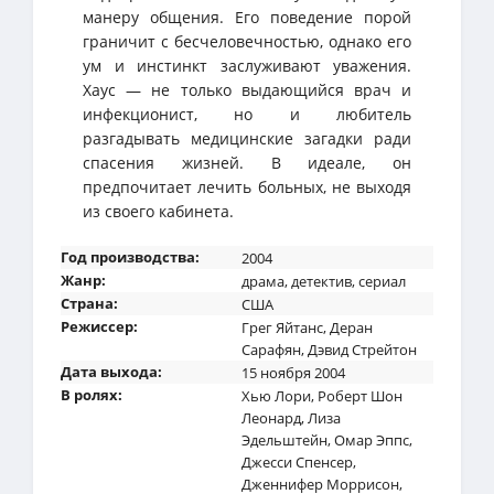
манеру общения. Его поведение порой
граничит с бесчеловечностью, однако его
ум и инстинкт заслуживают уважения.
Хаус — не только выдающийся врач и
инфекционист, но и любитель
разгадывать медицинские загадки ради
спасения жизней. В идеале, он
предпочитает лечить больных, не выходя
из своего кабинета.
Год производства:
2004
Жанр:
драма
,
детектив
,
сериал
Страна:
США
Режиссер:
Грег Яйтанс
,
Деран
Сарафян
,
Дэвид Стрейтон
Дата выхода:
15 ноября 2004
В ролях:
Хью Лори
,
Роберт Шон
Леонард
,
Лиза
Эдельштейн
,
Омар Эппс
,
Джесси Спенсер
,
Дженнифер Моррисон
,