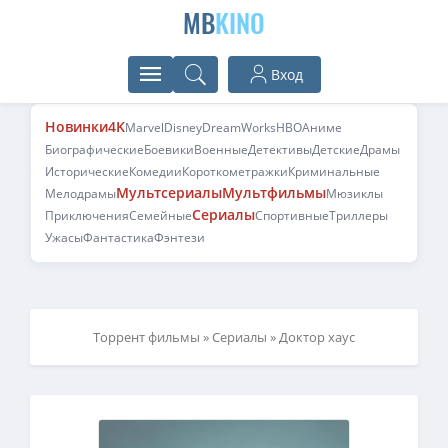
MB
KINO
Вход
Новинки
4K
Marvel
Disney
DreamWorks
HBO
Аниме
Биографические
Боевики
Военные
Детективы
Детские
Драмы
Исторические
Комедии
Короткометражки
Криминальные
Мультсериалы
Мультфильмы
Мелодрамы
Мюзиклы
Сериалы
Приключения
Семейные
Спортивные
Триллеры
Ужасы
Фантастика
Фэнтези
Торрент фильмы
»
Сериалы
» Доктор хаус