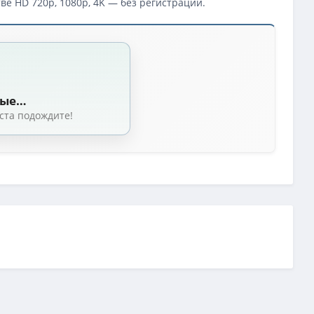
ве HD 720p, 1080p, 4K — без регистрации.
ные…
ста подождите!