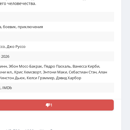
его человечества.
а
,
боевик
,
приключения
ссо
,
Джо Руссо
 2026
уинн
,
Эбон Мосс-Бакрак
,
Педро Паскаль
,
Ванесса Кирби
,
уни мл.
,
Крис Хемсворт
,
Энтони Маки
,
Себастиан Стэн
,
Алан
Уинстон Дьюк
,
Келси Грэммер
,
Дэвид Харбор
к
,
IMDb
1