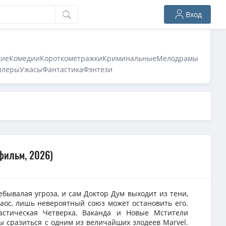
Вход
кие
Комедии
Короткометражки
Криминальные
Мелодрамы
ллеры
Ужасы
Фантастика
Фэнтези
фильм, 2026)
бывалая угроза, и сам Доктор Дум выходит из тени,
хаос, лишь невероятный союз может остановить его.
астическая Четверка, Ваканда и Новые Мстители
ы сразиться с одним из величайших злодеев Marvel.