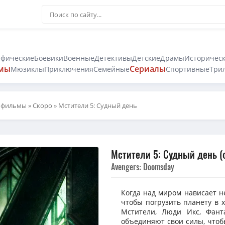
афические
Боевики
Военные
Детективы
Детские
Драмы
Историчес
мы
Сериалы
Мюзиклы
Приключения
Семейные
Спортивные
Три
 фильмы
»
Скоро
» Мстители 5: Судный день
Мстители 5: Судный день (
Avengers: Doomsday
Когда над миром нависает не
чтобы погрузить планету в 
Мстители, Люди Икс, Фант
объединяют свои силы, чтоб