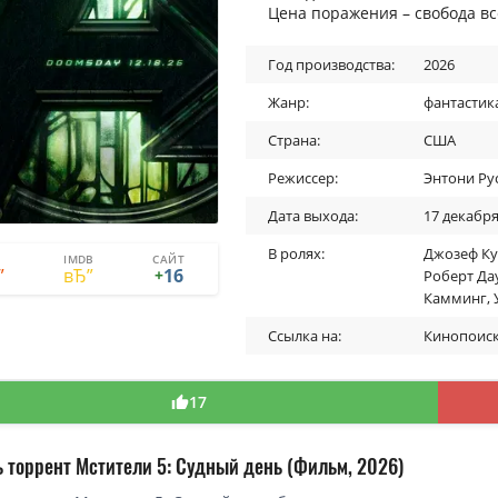
Цена поражения – свобода вс
Год производства:
2026
Жанр:
фантастик
Страна:
США
Режиссер:
Энтони Ру
Дата выхода:
17 декабря
В ролях:
Джозеф К
IMDB
САЙТ
17
1
16
+
Роберт Да
Камминг
,
Ссылка на:
Кинопоис
17
ь торрент Мстители 5: Судный день (Фильм, 2026)