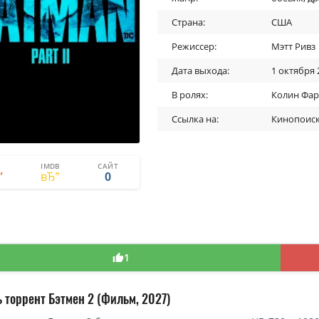
Страна:
США
Режиссер:
Мэтт Ривз
Дата выхода:
1 октября 
В ролях:
Колин Фар
Ссылка на:
Кинопоис
IMDB
САЙТ
1
1
0
1
 торрент Бэтмен 2 (Фильм, 2027)