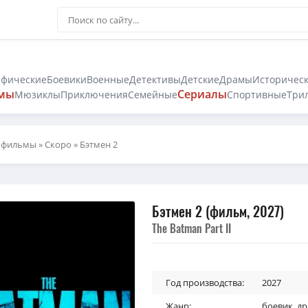
афические
Боевики
Военные
Детективы
Детские
Драмы
Историчес
мы
Сериалы
Мюзиклы
Приключения
Семейные
Спортивные
Три
 фильмы
»
Скоро
» Бэтмен 2
Бэтмен 2 (фильм, 2027)
The Batman Part II
Год производства:
2027
Жанр:
боевик
,
др