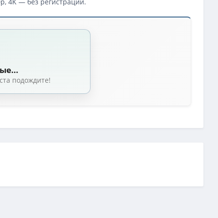
p, 4K — без регистрации.
ные…
ста подождите!