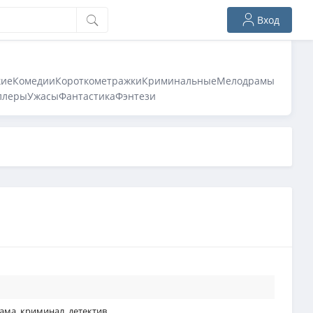
Вход
кие
Комедии
Короткометражки
Криминальные
Мелодрамы
ллеры
Ужасы
Фантастика
Фэнтези
ама
,
криминал
,
детектив