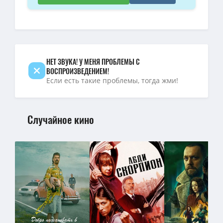
BDRip — Эдем / Eden (2024) BDRip [H.264]
(3.31 GB, сидов: 11)
4K — Эдем / Eden (2024) WEB-DL [H.265/2160p] [4K, SDR, 8-bit] [M
720p — Эдем / Eden (2024) BDRip 720p от DoMiNo & селезень | D 
НЕТ ЗВУКА! У МЕНЯ ПРОБЛЕМЫ С
ВОСПРОИЗВЕДЕНИЕМ!
Если есть такие проблемы, тогда жми!
Случайное кино