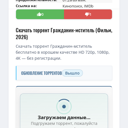
01:29/89 мин.
Ссылка на:
Кинопоиск
,
IMDb
0
1
Скачать торрент Гражданин-мститель (Фильм,
2026)
Скачать торрент Гражданин-мститель
бесплатно в хорошем качестве HD 720p, 1080p,
4K — без регистрации.
ОБНОВЛЕНИЕ ТОРРЕНТОВ
Вышло
Скачать торрент — Гражданин-мститель / Citizen Vigilante (2
1080p — Гражданин-мститель / Citizen Vigilante (2026) WEB-DL [
1080p — Гражданин-мститель / Citizen Vigilante (2026) WEBRip [
Загружаем данные…
720p — Гражданин-мститель / Citizen Vigilante (2026) WEB-DLRip
Подгружаем торрент, пожалуйста
Гражданин-мститель / Citizen Vigilante (2026) WEB-DLRip [H.264]