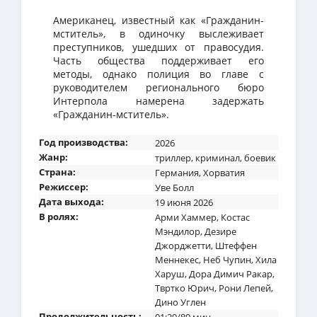
Американец, известный как «Гражданин-
мститель», в одиночку выслеживает
преступников, ушедших от правосудия.
Часть общества поддерживает его
методы, однако полиция во главе с
руководителем регионального бюро
Интерпола намерена задержать
«Гражданин-мститель».
Год производства:
2026
Жанр:
триллер
,
криминал
,
боевик
Страна:
Германия
,
Хорватия
Режиссер:
Уве Болл
Дата выхода:
19 июня 2026
В ролях:
Арми Хаммер
,
Костас
Мэндилор
,
Дезире
Джорджетти
,
Штеффен
Меннекес
,
Неб Чупин
,
Хила
Харуш
,
Дора Димич Ракар
,
Твртко Юрич
,
Рони Лепей
,
Дино Углен
Продолжительность: