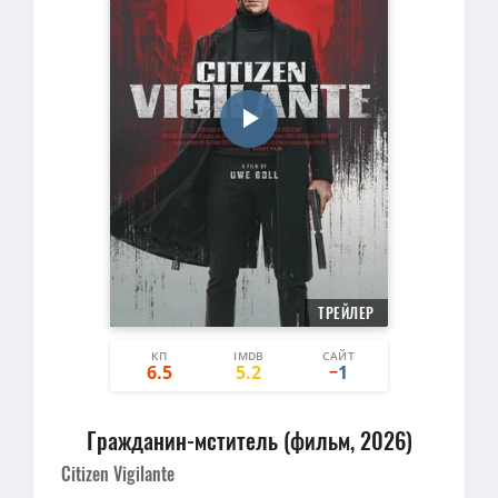
ТРЕЙЛЕР
КП
IMDB
САЙТ
0
1
6.5
5.2
1
−
Гражданин-мститель (фильм, 2026)
Citizen Vigilante