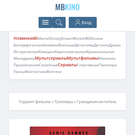
MB
KINO
Вход
Новинки
4K
Marvel
Disney
DreamWorks
HBO
Аниме
Биографические
Боевики
Военные
Детективы
Детские
Драмы
Исторические
Комедии
Короткометражки
Криминальные
Мультсериалы
Мультфильмы
Мелодрамы
Мюзиклы
Сериалы
Приключения
Семейные
Спортивные
Триллеры
Ужасы
Фантастика
Фэнтези
Торрент фильмы
»
Триллеры
» Гражданин-мститель