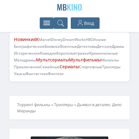
MB
KINO
Вход
Новинки
4K
Marvel
Disney
DreamWorks
HBO
Аниме
Биографические
Боевики
Военные
Детективы
Детские
Драмы
Исторические
Комедии
Короткометражки
Криминальные
Мультсериалы
Мультфильмы
Мелодрамы
Мюзиклы
Сериалы
Приключения
Семейные
Спортивные
Триллеры
Ужасы
Фантастика
Фэнтези
Торрент фильмы
»
Триллеры
» Дьявол в деталях. Дело
Миранды