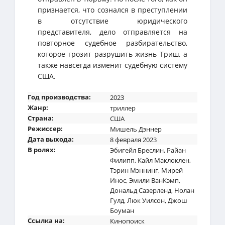
признается, что сознался в преступлении
в отсутствие юридического
представителя, дело отправляется на
повторное судебное разбирательство,
которое грозит разрушить жизнь Триш, а
также навсегда изменит судебную систему
США.
Год производства:
2023
Жанр:
триллер
Страна:
США
Режиссер:
Мишель Дэннер
Дата выхода:
8 февраля 2023
В ролях:
Эбигейл Бреслин
,
Райан
Филипп
,
Кайл Маклоклен
,
Тэрин Мэннинг
,
Мирей
Инос
,
Эмили ВанКэмп
,
Дональд Сазерленд
,
Нолан
Гулд
,
Люк Уилсон
,
Джош
Боуман
Ссылка на:
Кинопоиск