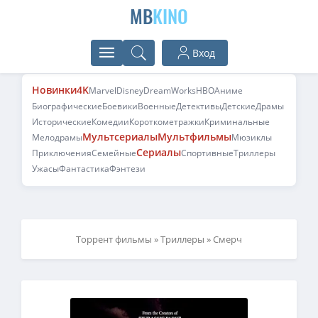
MB
KINO
Вход
Новинки
4K
Marvel
Disney
DreamWorks
HBO
Аниме
Биографические
Боевики
Военные
Детективы
Детские
Драмы
Исторические
Комедии
Короткометражки
Криминальные
Мультсериалы
Мультфильмы
Мелодрамы
Мюзиклы
Сериалы
Приключения
Семейные
Спортивные
Триллеры
Ужасы
Фантастика
Фэнтези
Торрент фильмы
»
Триллеры
» Смерч