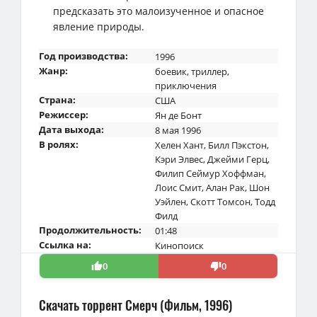
предсказать это малоизученное и опасное
явление природы.
Год производства:
1996
Жанр:
боевик
,
триллер
,
приключения
Страна:
США
Режиссер:
Ян де Бонт
Дата выхода:
8 мая 1996
В ролях:
Хелен Хант
,
Билл Пэкстон
,
Кэри Элвес
,
Джейми Герц
,
Филип Сеймур Хоффман
,
Лоис Смит
,
Алан Рак
,
Шон
Уэйлен
,
Скотт Томсон
,
Тодд
Филд
Продолжительность:
01:48
Ссылка на:
Кинопоиск
0
0
Скачать торрент Смерч (Фильм, 1996)