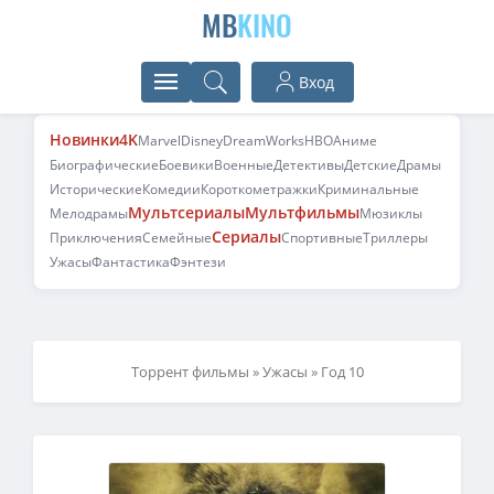
MB
KINO
Вход
Новинки
4K
Marvel
Disney
DreamWorks
HBO
Аниме
Биографические
Боевики
Военные
Детективы
Детские
Драмы
Исторические
Комедии
Короткометражки
Криминальные
Мультсериалы
Мультфильмы
Мелодрамы
Мюзиклы
Сериалы
Приключения
Семейные
Спортивные
Триллеры
Ужасы
Фантастика
Фэнтези
Торрент фильмы
»
Ужасы
» Год 10