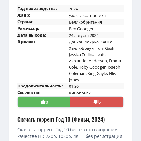
Год производства:
2024
Жанр:
ужасы
,
фантастика
Страна:
Великобритания
Режиссер:
Ben Goodger
Дата выхода:
24 августа 2024
В ролях:
Данкан Лакруа
,
Ханна
Халик-Браун
,
Tom Gaskin
,
Jessica Zerlina Leafe
,
Alexander Anderson
,
Emma
Cole
,
Toby Goodger
,
Joseph
Coleman
,
King Gayle
,
Ellis
Jones
Продолжительность:
01:36
Ссылка на:
Кинопоиск
0
5
Скачать торрент Год 10 (Фильм, 2024)
Скачать торрент Год 10 бесплатно в хорошем
качестве HD 720p, 1080p, 4K — без регистрации.