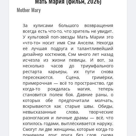
Мать Мария (фильм, 2026)
Mother Mary
За кулисами большого возвращения
всегда есть что-то, что зритель не увидит.
У культовой поп-звезды Мать Марии это
«что-то» носит имя Сэм Анселм. Некогда
её лучшая подруга и талантливейший
дизайнер костюмов, Сэм много лет назад
исчезла из жизни певицы. И вот, за
несколько часов до триумфального
рестарта карьеры, их пути снова
пересекаются. Сцена, гримёрки,
примерочная — всё то пространство, где
когда-то рождалась магия, теперь
становится полем боя. Давние раны, о
которых обе предпочитали молчать,
вскрываются как старые швы. Обиды,
невысказанные слова, творческие
разногласия и личные драмы — всё, что
копилось годами, выплёскивается наружу.
Смогут ли две женщины, которые когда-то
понимали друг друга без слов, снова