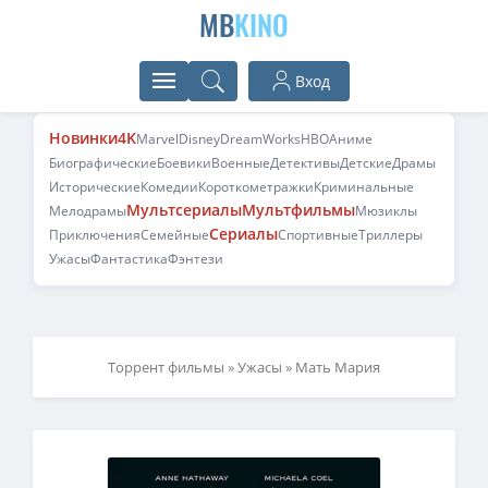
MB
KINO
Вход
Новинки
4K
Marvel
Disney
DreamWorks
HBO
Аниме
Биографические
Боевики
Военные
Детективы
Детские
Драмы
Исторические
Комедии
Короткометражки
Криминальные
Мультсериалы
Мультфильмы
Мелодрамы
Мюзиклы
Сериалы
Приключения
Семейные
Спортивные
Триллеры
Ужасы
Фантастика
Фэнтези
Торрент фильмы
»
Ужасы
» Мать Мария