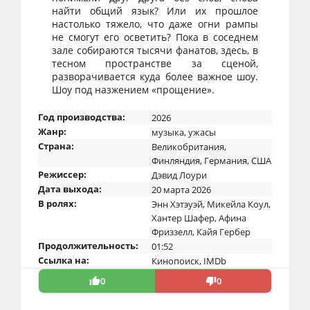
найти общий язык? Или их прошлое
настолько тяжело, что даже огни рампы
не смогут его осветить? Пока в соседнем
зале собираются тысячи фанатов, здесь, в
тесном пространстве за сценой,
разворачивается куда более важное шоу.
Шоу под назжением «прощение».
Год производства:
2026
Жанр:
музыка
,
ужасы
Страна:
Великобритания
,
Финляндия
,
Германия
,
США
Режиссер:
Дэвид Лоури
Дата выхода:
20 марта 2026
В ролях:
Энн Хэтэуэй
,
Микейла Коул
,
Хантер Шафер
,
Афина
Фриззелл
,
Кайя Гербер
Продолжительность:
01:52
Ссылка на:
Кинопоиск
,
IMDb
0
0