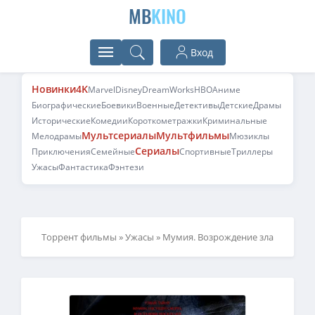
MB
KINO
Вход
Новинки
4K
Marvel
Disney
DreamWorks
HBO
Аниме
Биографические
Боевики
Военные
Детективы
Детские
Драмы
Исторические
Комедии
Короткометражки
Криминальные
Мультсериалы
Мультфильмы
Мелодрамы
Мюзиклы
Сериалы
Приключения
Семейные
Спортивные
Триллеры
Ужасы
Фантастика
Фэнтези
Торрент фильмы
»
Ужасы
» Мумия. Возрождение зла