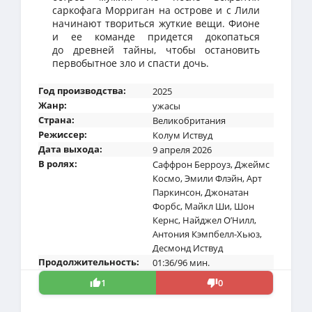
саркофага Морриган на острове и с Лили
начинают твориться жуткие вещи. Фионе
и ее команде придется докопаться
до древней тайны, чтобы остановить
первобытное зло и спасти дочь.
Год производства:
2025
Жанр:
ужасы
Страна:
Великобритания
Режиссер:
Колум Иствуд
Дата выхода:
9 апреля 2026
В ролях:
Саффрон Берроуз
,
Джеймс
Космо
,
Эмили Флэйн
,
Арт
Паркинсон
,
Джонатан
Форбс
,
Майкл Ши
,
Шон
Кернс
,
Найджел О’Нилл
,
Антония Кэмпбелл-Хьюз
,
Десмонд Иствуд
Продолжительность:
01:36/96 мин.
1
0