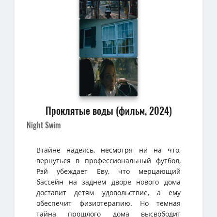
Проклятые воды (фильм, 2024)
Night Swim
Втайне надеясь, несмотря ни на что,
вернуться в профессиональный футбол,
Рэй убеждает Еву, что мерцающий
бассейн на заднем дворе нового дома
доставит детям удовольствие, а ему
обеспечит физиотерапию. Но темная
тайна прошлого дома высвободит