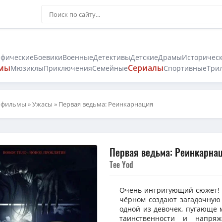
афические
Боевики
Военные
Детективы
Детские
Драмы
Историчес
мы
Сериалы
Мюзиклы
Приключения
Семейные
Спортивные
Три
 фильмы
»
Ужасы
» Первая ведьма: Реинкарнация
Первая ведьма: Реинкарнац
Tee Yod
Очень интригующий сюжет! 
чёрном создают загадочную
одной из девочек, пугающе 
таинственности и напря