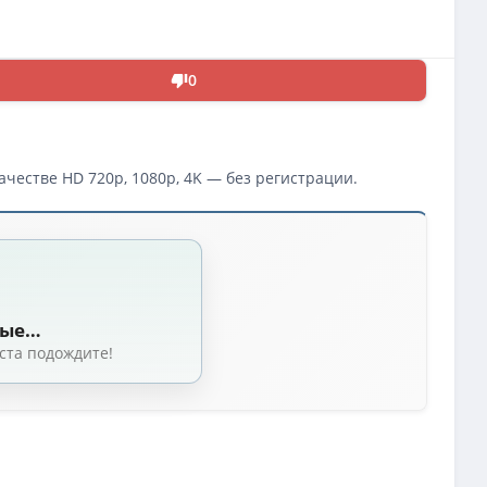
0
честве HD 720p, 1080p, 4K — без регистрации.
с TS] [AD]
(2.05 GB)
p [H.264/1080p] [звук с TS] [AD]
(7.46 GB)
ные…
ста подождите!