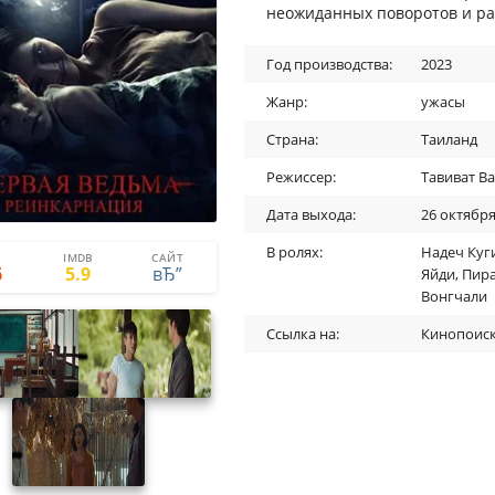
неожиданных поворотов и ра
Год производства:
2023
Жанр:
ужасы
Страна:
Таиланд
Режиссер:
Тавиват В
Дата выхода:
26 октября
В ролях:
Надеч Куг
IMDB
САЙТ
0
0
6
5.9
Яйди
,
Пира
Вонгчали
Ссылка на:
Кинопоис