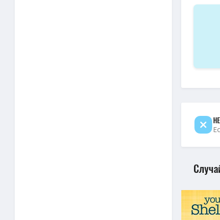
НЕ
Е
Случа