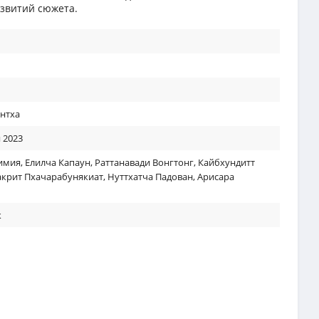
звитий сюжета.
антха
 2023
имия
,
Елилча Капаун
,
Раттанавади Вонгтонг
,
Кайбхундитт
крит Пхачарабунякиат
,
Нуттхатча Падован
,
Арисара
к