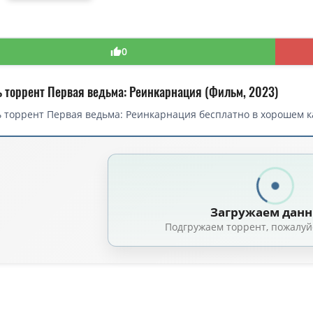
0
ь торрент Первая ведьма: Реинкарнация (Фильм, 2023)
 торрент Первая ведьма: Реинкарнация бесплатно в хорошем ка
торрент — Первая ведьма: Реинкарнация / Tee Yod (2023)
едьма: Реинкарнация / Tee Yod / Death Whisperer (2023) WEB-DLRip [звук 
Первая ведьма: Реинкарнация / Tee Yod / Death Whisperer (2023) WEB-DLRi
Загружаем дан
Подгружаем торрент, пожалуй